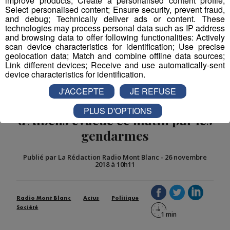
improve products; Create a personalised content profile;
Select personalised content; Ensure security, prevent fraud,
and debug; Technically deliver ads or content. These
technologies may process personal data such as IP address
and browsing data to offer following functionalities: Actively
scan device characteristics for identification; Use precise
geolocation data; Match and combine offline data sources;
Link different devices; Receive and use automatically-sent
device characteristics for identification.
J'ACCEPTE
JE REFUSE
Gilets jaunes : le dépôt pétrolier
PLUS D'OPTIONS
d'Albens évacué ce matin par les
gendarmes
Publié par La Rédaction Radio Mont Blanc
-
26 novembre
2018 à 10h11
Radio Mont Blanc
Actus
Politique
Société