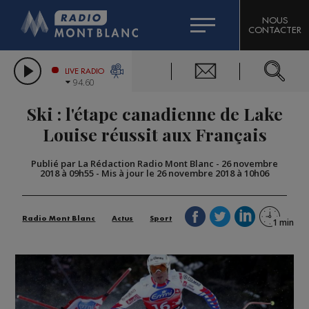
HOROSCOPE
CITIZEN MACHINERY
NOUS
CONTACTER
COMPAGNIE DU MONT-BLANC
LES CHRONIQUES DE L'EXPERT
GRAND MASSIF DOMAINES SKIABLES
LIVE RADIO
94.60
BORINI
Ski : l'étape canadienne de Lake
BIGARD
Louise réussit aux Français
Publié par La Rédaction Radio Mont Blanc
-
26 novembre
2018 à 09h55
-
Mis à jour le 26 novembre 2018 à 10h06
Radio Mont Blanc
Actus
Sport