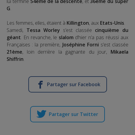
lui termine
54ème de la descente
, et
36ème du super
G
.
Les femmes, elles, étaient à
Killington
, aux
Etats-Unis
.
Samedi,
Tessa Worley
s’est classée
cinquième du
géant
. En revanche, le
slalom
d’hier n’a pas réussi aux
Françaises : la première,
Joséphine Forni
s’est classée
21ème
, loin derrière la gagnante du jour,
Mikaela
Shiffrin
.
Partager sur Facebook
Partager sur Twitter