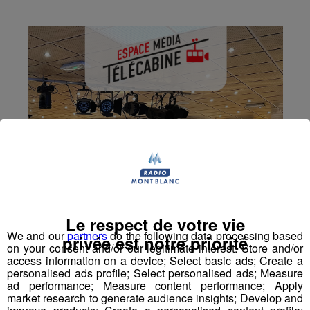
Le respect de votre vie
We and our
partners
do the following data processing based
privée est notre priorité
on your consent and/or our legitimate interest: Store and/or
access information on a device; Select basic ads; Create a
personalised ads profile; Select personalised ads; Measure
ad performance; Measure content performance; Apply
market research to generate audience insights; Develop and