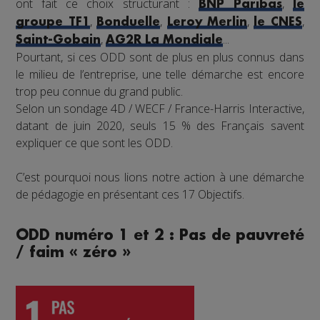
ont fait ce choix structurant :
,
BNP Paribas
le
,
,
,
,
groupe TF1
Bonduelle
Leroy Merlin
le CNES
,
...
Saint-Gobain
AG2R La Mondiale
Pourtant, si ces ODD sont de plus en plus connus dans
le milieu de l’entreprise, une telle démarche est encore
trop peu connue du grand public.
Selon un sondage 4D / WECF / France-Harris Interactive,
datant de juin 2020, seuls 15 % des Français savent
expliquer ce que sont les ODD.
C’est pourquoi nous lions notre action à une démarche
de pédagogie en présentant ces 17 Objectifs.
ODD numéro 1 et 2 : Pas de pauvreté
/ faim « zéro »