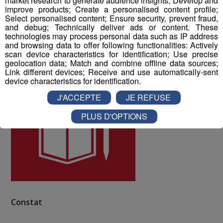
market research to generate audience insights; Develop and
Blanc Médias.
improve products; Create a personalised content profile;
Select personalised content; Ensure security, prevent fraud,
and debug; Technically deliver ads or content. These
ODD numéro 4 : Education de qualité
technologies may process personal data such as IP address
and browsing data to offer following functionalities: Actively
scan device characteristics for identification; Use precise
geolocation data; Match and combine offline data sources;
Link different devices; Receive and use automatically-sent
device characteristics for identification.
J'ACCEPTE
JE REFUSE
PLUS D'OPTIONS
Constat