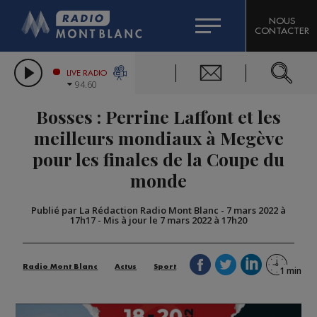
HOROSCOPE
CITIZEN MACHINERY
NOUS
CONTACTER
COMPAGNIE DU MONT-BLANC
LES CHRONIQUES DE L'EXPERT
GRAND MASSIF DOMAINES SKIABLES
LIVE RADIO
94.60
BORINI
Bosses : Perrine Laffont et les
BIGARD
meilleurs mondiaux à Megève
pour les finales de la Coupe du
monde
Publié par La Rédaction Radio Mont Blanc
-
7 mars 2022 à
17h17
-
Mis à jour le 7 mars 2022 à 17h20
Radio Mont Blanc
Actus
Sport