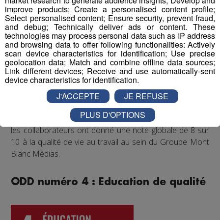
market research to generate audience insights; Develop and
régulièrement proposé aux salariés de participer à des
improve products; Create a personalised content profile;
événements festifs (rencontres sportives avec les clubs
Select personalised content; Ensure security, prevent fraud,
partenaires comme les Pionniers de Chamonix ou le FC
and debug; Technically deliver ads or content. These
technologies may process personal data such as IP address
Annecy, festivals de musique...) qui accroissent la
and browsing data to offer following functionalities: Actively
cohésion d'équipe et renforcent les liens entre
scan device characteristics for identification; Use precise
collègues.
geolocation data; Match and combine offline data sources;
Link different devices; Receive and use automatically-sent
device characteristics for identification.
Enfin, un questionnaire bien-être envoyé chaque année
à tous les collaborateurs permet d'identifier les
J'ACCEPTE
JE REFUSE
difficultés qui pourraient être rencontrées par les
PLUS D'OPTIONS
différents salariés, et d'y remédier. Au mois de juin 2022,
les collaborateurs ont donné une note globale de 8 sur
10 à la qualité de vie au travail au sein du Groupe Mont
Blanc Médias.
ODD numéro 4 : Education de qualité