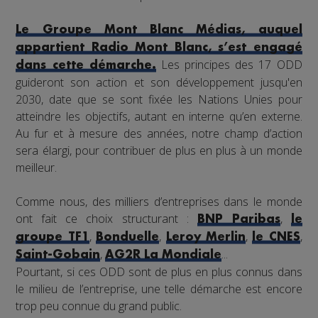
Le Groupe Mont Blanc Médias, auquel
appartient Radio Mont Blanc, s’est engagé
Les principes des 17 ODD
dans cette démarche.
guideront son action et son développement jusqu'en
2030, date que se sont fixée les Nations Unies pour
atteindre les objectifs, autant en interne qu’en externe.
Au fur et à mesure des années, notre champ d’action
sera élargi, pour contribuer de plus en plus à un monde
meilleur.
Comme nous, des milliers d’entreprises dans le monde
ont fait ce choix structurant :
,
BNP Paribas
le
,
,
,
,
groupe TF1
Bonduelle
Leroy Merlin
le CNES
,
...
Saint-Gobain
AG2R La Mondiale
Pourtant, si ces ODD sont de plus en plus connus dans
le milieu de l’entreprise, une telle démarche est encore
trop peu connue du grand public.