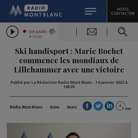
HOROSCOPE
CITIZEN MACHINERY
NOUS
CONTACTER
COMPAGNIE DU MONT-BLANC
LES CHRONIQUES DE L'EXPERT
GRAND MASSIF DOMAINES SKIABLES
LIVE RADIO
94.60
BORINI
Ski handisport : Marie Bochet
BIGARD
commence les mondiaux de
Lillehammer avec une victoire
Publié par La Rédaction Radio Mont Blanc
-
14 janvier 2022 à
16h26
Radio Mont Blanc
Actus
Sport