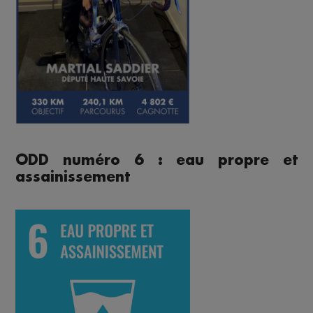
ODD numéro 6 : eau propre et
assainissement