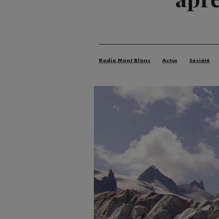
Radio Mont Blanc
Actus
Société