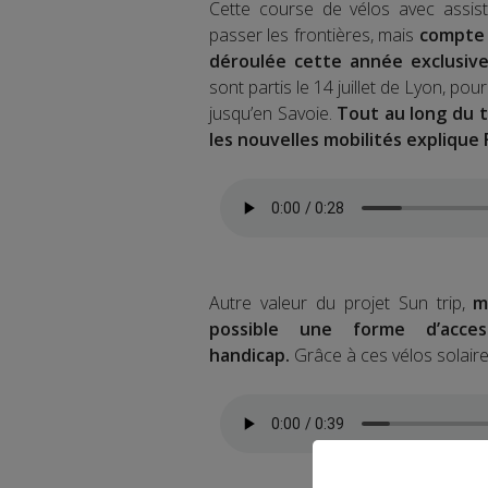
Cette course de vélos avec assista
passer les frontières, mais
compte t
déroulée cette année exclusiv
sont partis le 14 juillet de Lyon, po
jusqu’en Savoie.
Tout au long du tr
les nouvelles mobilités explique F
Autre valeur du projet Sun trip,
m
possible une forme d’acces
handicap.
Grâce à ces vélos solaires