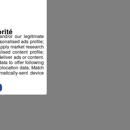
rité
nd/or our legitimate
sonalised ads profile;
pply market research
sed content profile;
eliver ads or content.
ta to offer following
eolocation data; Match
atically-sent device