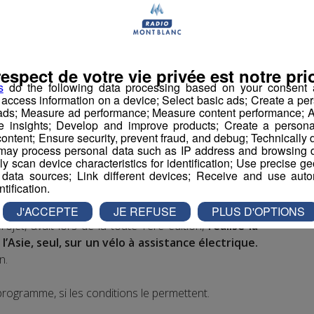
 euros le vélo solaire.
respect de votre vie privée est notre prio
ivera pas au grand complet sur Albertville dimanche,
s
do the following data processing based on your consent a
r access information on a device; Select basic ads; Create a per
n 100% française,
Florian Bailly se réjouit d’avoir
 ads; Measure ad performance; Measure content performance; A
urs, et aller au bout du projet.
e insights; Develop and improve products; Create a personali
ontent; Ensure security, prevent fraud, and debug; Technically d
ay process personal data such as IP address and browsing da
vely scan device characteristics for identification; Use precise g
 data sources; Link different devices; Receive and use autom
ntification.
J'ACCEPTE
JE REFUSE
PLUS D'OPTIONS
projet, avait lors de la toute 1ère édition,
réalisé la
’Asie, seul, sur un vélo à assistance électrique.
n.
programme, si les conditions le permettent.