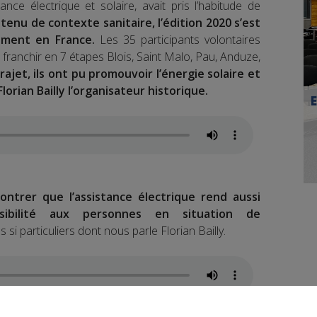
nce électrique et solaire, avait pris l’habitude de
enu de contexte sanitaire, l’édition 2020 s’est
ement en France.
Les 35 participants volontaires
ur franchir en 7 étapes Blois, Saint Malo, Pau, Anduze,
ajet, ils ont pu promouvoir l’énergie solaire et
lorian Bailly l’organisateur historique.
ontrer que l’assistance électrique rend aussi
sibilité aux personnes en situation de
 si particuliers dont nous parle Florian Bailly.