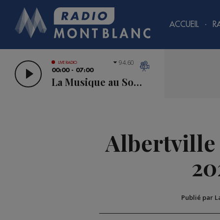
ACCUEIL
R
94.60
LIVE RADIO
00:00 - 07:00
La Musique au Sommet
Albertville
20
Publié par L