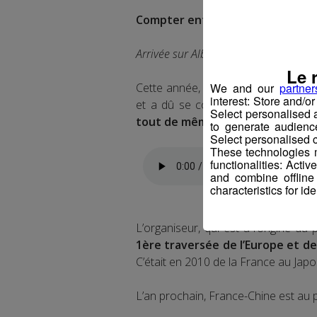
Compter entre 3000 euros et 7000
Arrivée sur Albertville dimanche.
Le 
Cette année, même si l’équipe n’arr
We and our
partner
interest: Store and/o
et a dû se contenter d’une éditio
Select personalised
tout de même pu réaliser le parco
to generate audienc
Select personalised c
These technologies m
functionalities: Acti
and combine offline
characteristics for ide
L’organiseur, qui est à l’origine du 
1ère traversée de l’Europe et de l
C’était en 2010 de la France au Japo
L’an prochain, France-Chine est au 