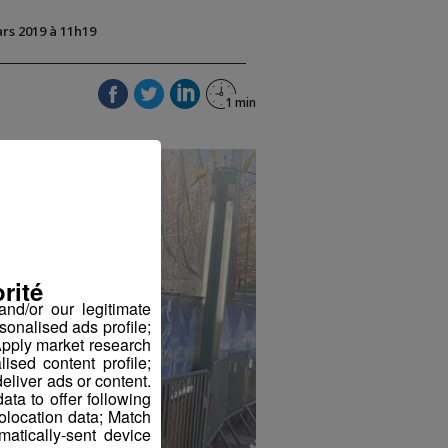
ars 2019 à 11h19
rité
nd/or our legitimate
sonalised ads profile;
pply market research
sed content profile;
eliver ads or content.
ta to offer following
eolocation data; Match
atically-sent device