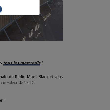
es
!
tous les mercredis
inale de Radio Mont Blanc
et vous
'une valeur de 130 € !
er
!