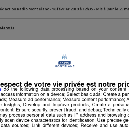
Rédaction Radio Mont Blanc
-
18 février 2019 à 12h35
-
Mis à jour le 25 m
 Cloturés
respect de votre vie privée est notre prio
s
do the following data processing based on your consent a
r access information on a device; Select basic ads; Create a per
 ads; Measure ad performance; Measure content performance; A
e insights; Develop and improve products; Create a personali
ontent; Ensure security, prevent fraud, and debug; Technically d
ay process personal data such as IP address and browsing da
vely scan device characteristics for identification; Use precise g
 data sources; Link different devices; Receive and use autom