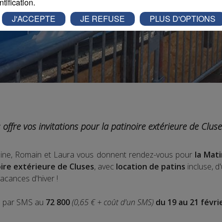
ntification.
J'ACCEPTE
JE REFUSE
PLUS D'OPTIONS
offre vos invitations pour la patinoire extérieure de Clus
maine, Romain et Laura vous donnent rendez-vous pour
la Mat
oire extérieure de Cluses
, avec
location de patins
incluse, d
acances d'hiver !
S
par SMS au
72 800
(0,65 € + coût d'un SMS)
du 19 au 21 févri