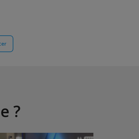
ter
e ?