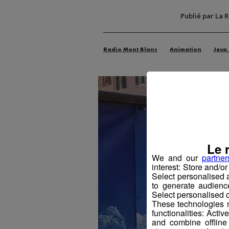
Publié par La 
Radio Mont Blanc
Animation
Jeux
Le 
We and our
partner
interest: Store and/o
Select personalised
to generate audienc
Select personalised c
These technologies m
functionalities: Acti
and combine offline