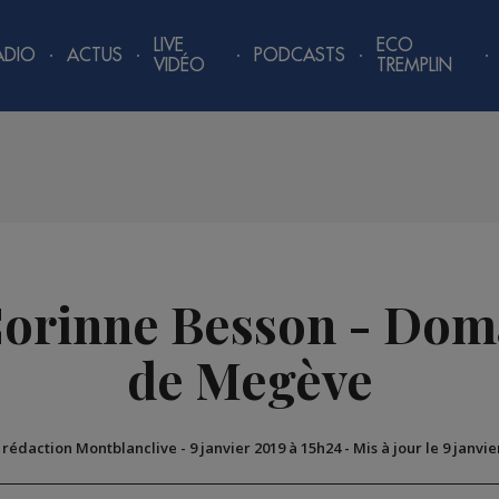
LIVE
ECO
ADIO
ACTUS
PODCASTS
VIDÉO
TREMPLIN
Corinne Besson - Dom
de Megève
a rédaction Montblanclive
-
9 janvier 2019 à 15h24
-
Mis à jour le 9 janvi