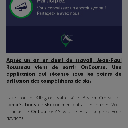
Après un an et demi de travail, Jean-Paul
Rousseau vient de sortir OnCourse. Une
application qui récense tous les points de
diffusion des compétitions de ski.
Lake Louise, Killington, Val d’Isère, Beaver Creek. Les
compétitions
de
ski
commencent à s’enchaîner. Vous
connaissez
OnCourse
? Si vous êtes fan de glisse vous
devriez !