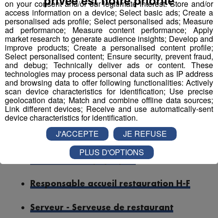
on your consent and/or our legitimate interest: Store and/or
access information on a device; Select basic ads; Create a
Barman - Barmaid
personalised ads profile; Select personalised ads; Measure
ad performance; Measure content performance; Apply
market research to generate audience insights; Develop and
Boucher-charcutier
improve products; Create a personalised content profile;
Select personalised content; Ensure security, prevent fraud,
and debug; Technically deliver ads or content. These
Chef de rang
technologies may process personal data such as IP address
and browsing data to offer following functionalities: Actively
Employé polyvalent - Employée
scan device characteristics for identification; Use precise
geolocation data; Match and combine offline data sources;
polyvalente d'hôtellerie
Link different devices; Receive and use automatically-sent
device characteristics for identification.
Maître-nageur sauveteur - Maître
J'ACCEPTE
JE REFUSE
nageuse sauveteuse
PLUS D'OPTIONS
Professeur de physiques
Responsable accueil restauration H-F
Serveur - Serveuse de restaurant