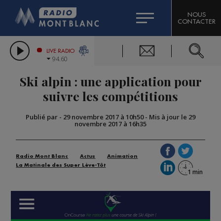
HOROSCOPE
CITIZEN MACHINERY
NOUS
CONTACTER
COMPAGNIE DU MONT-BLANC
LES CHRONIQUES DE L'EXPERT
GRAND MASSIF DOMAINES SKIABLES
LIVE RADIO
94.60
BORINI
Ski alpin : une application pour
BIGARD
suivre les compétitions
Publié par
-
29 novembre 2017 à 10h50
-
Mis à jour le 29
novembre 2017 à 16h35
Radio Mont Blanc
Actus
Animation
La Matinale des Super Lève-Tôt