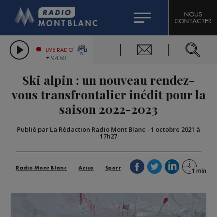
HOROSCOPE
CITIZEN MACHINERY
NOUS
CONTACTER
COMPAGNIE DU MONT-BLANC
LES CHRONIQUES DE L'EXPERT
GRAND MASSIF DOMAINES SKIABLES
LIVE RADIO
94.60
BORINI
Ski alpin : un nouveau rendez-
BIGARD
vous transfrontalier inédit pour la
saison 2022-2023
Publié par La Rédaction Radio Mont Blanc
-
1 octobre 2021 à
17h27
Radio Mont Blanc
Actus
Sport