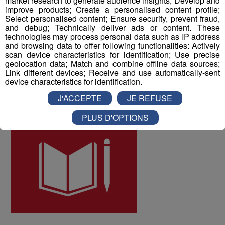
market research to generate audience insights; Develop and
improve products; Create a personalised content profile;
les collaborateurs ont donné une note globale de 8 sur
Select personalised content; Ensure security, prevent fraud,
10 à la qualité de vie au travail au sein du Groupe Mont
and debug; Technically deliver ads or content. These
Blanc Médias.
technologies may process personal data such as IP address
and browsing data to offer following functionalities: Actively
scan device characteristics for identification; Use precise
geolocation data; Match and combine offline data sources;
ODD numéro 4 : Education de qualité
Link different devices; Receive and use automatically-sent
device characteristics for identification.
J'ACCEPTE
JE REFUSE
PLUS D'OPTIONS