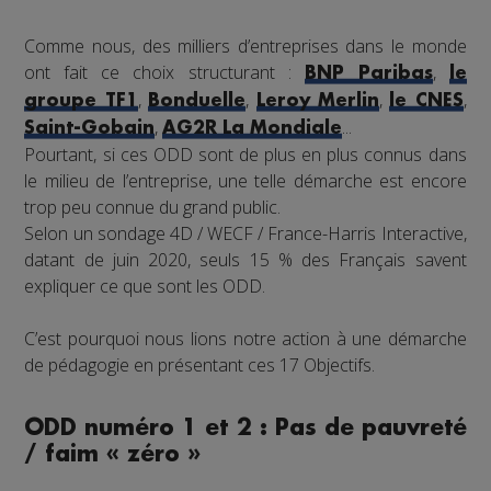
Comme nous, des milliers d’entreprises dans le monde
ont fait ce choix structurant :
,
BNP Paribas
le
,
,
,
,
groupe TF1
Bonduelle
Leroy Merlin
le CNES
,
...
Saint-Gobain
AG2R La Mondiale
Pourtant, si ces ODD sont de plus en plus connus dans
le milieu de l’entreprise, une telle démarche est encore
trop peu connue du grand public.
Selon un sondage 4D / WECF / France-Harris Interactive,
datant de juin 2020, seuls 15 % des Français savent
expliquer ce que sont les ODD.
C’est pourquoi nous lions notre action à une démarche
de pédagogie en présentant ces 17 Objectifs.
ODD numéro 1 et 2 : Pas de pauvreté
/ faim « zéro »