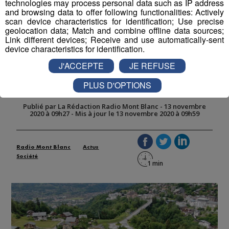
technologies may process personal data such as IP address
and browsing data to offer following functionalities: Actively
scan device characteristics for identification; Use precise
geolocation data; Match and combine offline data sources;
Link different devices; Receive and use automatically-sent
device characteristics for identification.
Saint-Gervais : l'ascenseur valléen
J'ACCEPTE
JE REFUSE
entre Le Fayet et Le Bettex prévu
pour 2023
PLUS D'OPTIONS
Publié par La Rédaction Radio Mont Blanc
-
13 novembre
2020 à 09h27
-
Mis à jour le 13 novembre 2020 à 09h59
Radio Mont Blanc
Actus
Société