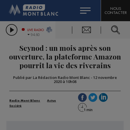
HOROSCOPE
CITIZEN MACHINERY
NOUS
CONTACTER
COMPAGNIE DU MONT-BLANC
LES CHRONIQUES DE L'EXPERT
GRAND MASSIF DOMAINES SKIABLES
LIVE RADIO
94.60
BORINI
Seynod : un mois après son
BIGARD
ouverture, la plateforme Amazon
pourrit la vie des riverains
Publié par La Rédaction Radio Mont Blanc
-
12 novembre
2020 à 10h08
Radio Mont Blanc
Actus
Société