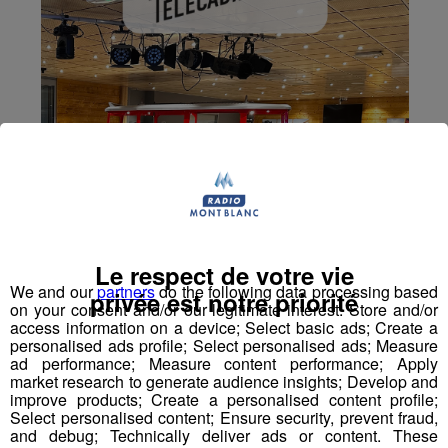
Le respect de votre vie
We and our
partners
do the following data processing based
privée est notre priorité
on your consent and/or our legitimate interest: Store and/or
access information on a device; Select basic ads; Create a
personalised ads profile; Select personalised ads; Measure
ad performance; Measure content performance; Apply
market research to generate audience insights; Develop and
improve products; Create a personalised content profile;
Select personalised content; Ensure security, prevent fraud,
and debug; Technically deliver ads or content. These