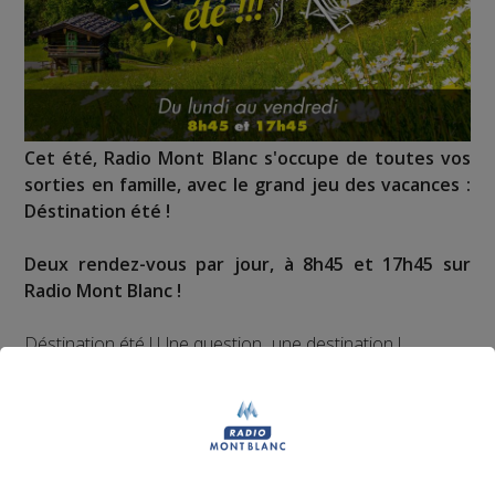
Cet été, Radio Mont Blanc s'occupe de toutes vos
sorties en famille, avec le grand jeu des vacances :
Déstination été !
Deux rendez-vous par jour, à 8h45 et 17h45 sur
Radio Mont Blanc !
Déstination été ! Une question...une destination !
Nous vous poserons une question, a vous de faire le
bon choix entre les 3 réponses pour repartir avec vos
entrées pour un maximum d'activités dans la région !