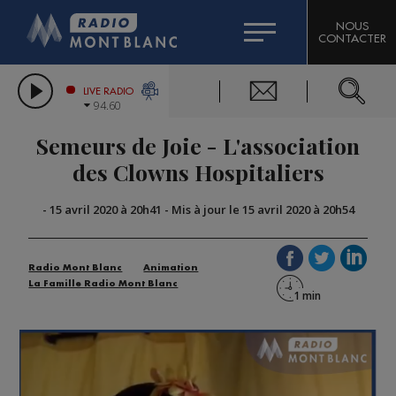
HOROSCOPE
CITIZEN MACHINERY
NOUS
CONTACTER
COMPAGNIE DU MONT-BLANC
LES CHRONIQUES DE L'EXPERT
GRAND MASSIF DOMAINES SKIABLES
LIVE RADIO
94.60
BORINI
Semeurs de Joie - L'association
BIGARD
des Clowns Hospitaliers
-
15 avril 2020 à 20h41
-
Mis à jour le 15 avril 2020 à 20h54
Radio Mont Blanc
Animation
La Famille Radio Mont Blanc