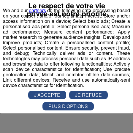
Inscription par téléphone toute la journée pour
Le respect de votre vie
participer aux 2 tirages au sort par jour à 8h45 et 17h45.
We and our
partners
do the following data processing based
privée est notre priorité
on your consent and/or our legitimate interest: Store and/or
Appelez le standard au 04 50 58 24 09
access information on a device; Select basic ads; Create a
personalised ads profile; Select personalised ads; Measure
Pour cette semaine on vous offre vos entrées pour vous
ad performance; Measure content performance; Apply
market research to generate audience insights; Develop and
et la personne de votre choix pour
WALIBI RHONE
improve products; Create a personalised content profile;
ALPES
!
Select personalised content; Ensure security, prevent fraud,
and debug; Technically deliver ads or content. These
Nathan est allé tester pour vous
Verticalp Émosson,
technologies may process personal data such as IP address
and browsing data to offer following functionalities: Actively
dans la Vallée du Trient
:
scan device characteristics for identification; Use precise
geolocation data; Match and combine offline data sources;
Link different devices; Receive and use automatically-sent
device characteristics for identification.
J'ACCEPTE
JE REFUSE
PLUS D'OPTIONS