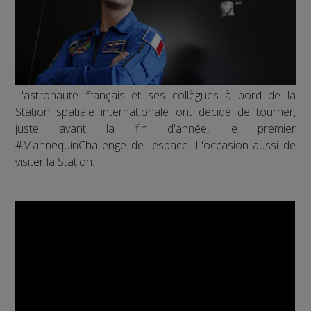
L'astronaute français et ses collègues à bord de la
Station spatiale internationale ont décidé de tourner,
juste avant la fin d'année, le premier
#MannequinChallenge de l'espace. L'occasion aussi de
visiter la Station.