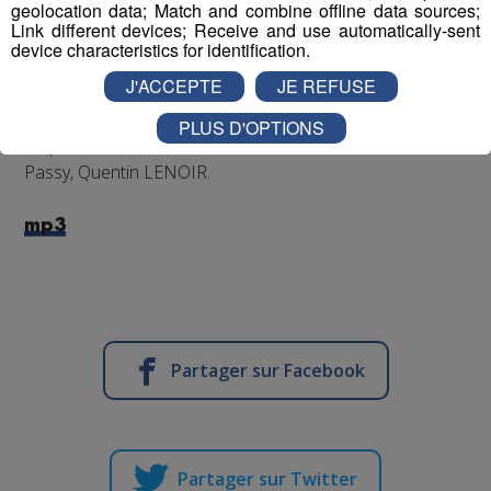
geolocation data; Match and combine offline data sources;
Link different devices; Receive and use automatically-sent
device characteristics for identification.
J'ACCEPTE
JE REFUSE
le thème : Le Monde Médiéval et on en parle avec le
PLUS D'OPTIONS
responsable événementiel à l'office de tourisme de
Passy, Quentin LENOIR.
mp3
Partager sur Facebook
Partager sur Twitter