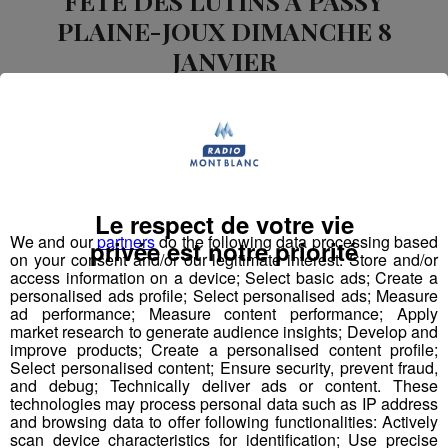
FÊTE DES LUTINS A PASSY
PLAINE-JOUX DIMANCHE 8
JANVIER
Publié par
-
4 janvier 2017 à 06h32
Le Magazine
Radio Mont Blanc
Animation
La Matinale des Super Lève-Tôt
Le respect de votre vie
We and our
partners
do the following data processing based
privée est notre priorité
on your consent and/or our legitimate interest: Store and/or
access information on a device; Select basic ads; Create a
personalised ads profile; Select personalised ads; Measure
ad performance; Measure content performance; Apply
market research to generate audience insights; Develop and
improve products; Create a personalised content profile;
Select personalised content; Ensure security, prevent fraud,
and debug; Technically deliver ads or content. These
technologies may process personal data such as IP address
and browsing data to offer following functionalities: Actively
scan device characteristics for identification; Use precise