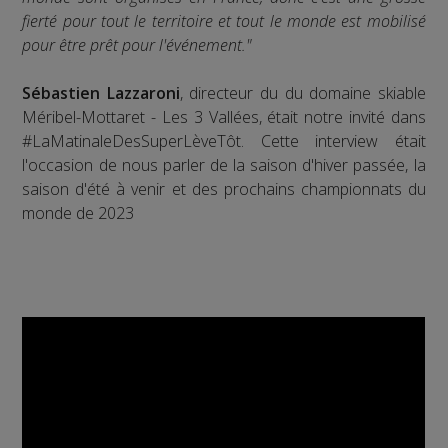
fierté pour tout le territoire et tout le monde est mobilisé
pour être prêt pour l'événement."
Sébastien Lazzaroni
, directeur du du domaine skiable
Méribel-Mottaret - Les 3 Vallées, était notre invité dans
#LaMatinaleDesSuperLèveTôt. Cette interview était
l'occasion de nous parler de la saison d'hiver passée, la
saison d'été à venir et des prochains championnats du
monde de 2023