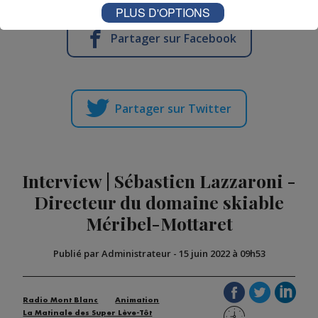
PLUS D'OPTIONS
Partager sur Facebook
Partager sur Twitter
Interview | Sébastien Lazzaroni -
Directeur du domaine skiable
Méribel-Mottaret
Publié par Administrateur
-
15 juin 2022 à 09h53
Radio Mont Blanc
Animation
La Matinale des Super Lève-Tôt