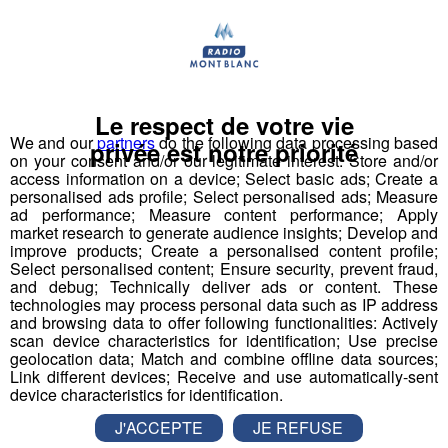
avons reçu de très belles candidatures, le choix du jury
n'a pas été simple et a suscité une nouvelle fois de longs
débats.
Nous n’avons pas retenu votre candidature
mais
nous
gardons précieusement votre projet et nous vous
Le respect de votre vie
recontacterons dans l'année pour suivre votre parcours
We and our
partners
do the following data processing based
privée est notre priorité
on your consent and/or our legitimate interest: Store and/or
et pourquoi pas vous diffuser à l'antenne et vous
access information on a device; Select basic ads; Create a
recevoir dans nos studios.
personalised ads profile; Select personalised ads; Measure
ad performance; Measure content performance; Apply
market research to generate audience insights; Develop and
Le « grand gagnant » de la Fête de la Musique
improve products; Create a personalised content profile;
saison #3
et le
« coup de cœur de nos partenaires »
Select personalised content; Ensure security, prevent fraud,
and debug; Technically deliver ads or content. These
seront dévoilés en direct
le 21 juin
dans notre émission
technologies may process personal data such as IP address
« la matinale des super lève tôt »
à partir de 8h .
and browsing data to offer following functionalities: Actively
scan device characteristics for identification; Use precise
geolocation data; Match and combine offline data sources;
Le tremplin Fête de la Musique 2022 Radio Mont Blanc
Link different devices; Receive and use automatically-sent
saison 3, en partenariat avec le Crédit Mutuel Savoie
device characteristics for identification.
Mont-Blanc et le restaurant Au Bureau à Sallanches
J'ACCEPTE
JE REFUSE