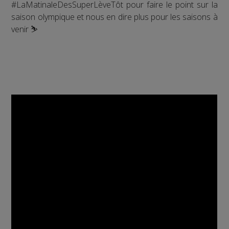
#LaMatinaleDesSuperLèveTôt pour faire le point sur la
saison olympique et nous en dire plus pour les saisons à
venir ⛷️