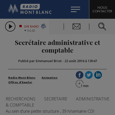
HOROSCOPE
CITIZEN MACHINERY
NOUS
CONTACTER
COMPAGNIE DU MONT-BLANC
LES CHRONIQUES DE L'EXPERT
GRAND MASSIF DOMAINES SKIABLES
LIVE RADIO
94.60
BORINI
Secrétaire administrative et
BIGARD
comptable
Publié par Emmanuel Briot
-
22 août 2016 à 13h47
Radio Mont Blanc
Animation
Offres d'Emploi
RECHERCHONS SECRETAIRE ADMINISTRATIVE
& COMPTABLE
Au sein d'une petite structure , 39 h/semaine CDI