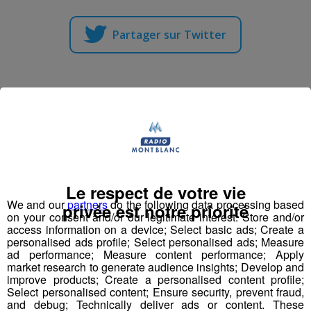
Partager sur Twitter
Maçon/coffreur
Publié par Emmanuel Briot
-
22 août 2016 à 13h52
Radio Mont Blanc
Animation
Le respect de votre vie
Offres d'Emploi
We and our
partners
do the following data processing based
privée est notre priorité
on your consent and/or our legitimate interest: Store and/or
access information on a device; Select basic ads; Create a
personalised ads profile; Select personalised ads; Measure
ad performance; Measure content performance; Apply
market research to generate audience insights; Develop and
improve products; Create a personalised content profile;
Select personalised content; Ensure security, prevent fraud,
and debug; Technically deliver ads or content. These