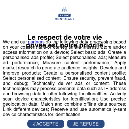
Missions :
Accueil et orientation des personnes
Animation des relations institutionnelles, et des relations
avec des familles des usagers
Frappe de rapports, comptes rendus, notes, courriers
Le respect de votre vie
Participation à la réalisation et au suivi de tableaux de
We and our
partners
do the following data processing based
privée est notre priorité
on your consent and/or our legitimate interest: Store and/or
bord
access information on a device; Select basic ads; Create a
personalised ads profile; Select personalised ads; Measure
Dynamique, organisé (e) et rigoureux
ad performance; Measure content performance; Apply
market research to generate audience insights; Develop and
Maitrise des logiciels Word, Excel, Outlook
improve products; Create a personalised content profile;
Profil Bac + 2 (Gestion PME/PMI)
Select personalised content; Ensure security, prevent fraud,
Bonne expression orale, écrite et dispose de capacité
and debug; Technically deliver ads or content. These
technologies may process personal data such as IP address
d'écoute
and browsing data to offer following functionalities: Actively
scan device characteristics for identification; Use precise
Date de clôture de candidatures le 13/08/2016
geolocation data; Match and combine offline data sources;
Link different devices; Receive and use automatically-sent
device characteristics for identification.
J'ACCEPTE
JE REFUSE