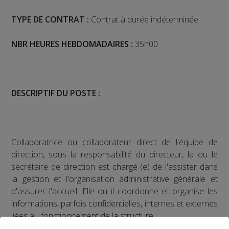
TYPE DE CONTRAT :
Contrat à durée indéterminée
NBR HEURES HEBDOMADAIRES :
35h00
DESCRIPTIF DU POSTE :
Collaboratrice ou collaborateur direct de l'équipe de
direction, sous la responsabilité du directeur, la ou le
secrétaire de direction est chargé (e) de l'assister dans
la gestion et l'organisation administrative générale et
d'assurer l'accueil. Elle ou il coordonne et organise les
informations, parfois confidentielles, internes et externes
liées au fonctionnement de la structure;