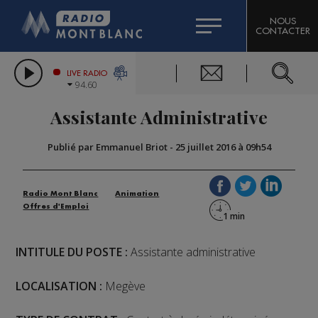
HOROSCOPE
CITIZEN MACHINERY
NOUS
CONTACTER
COMPAGNIE DU MONT-BLANC
LES CHRONIQUES DE L'EXPERT
GRAND MASSIF DOMAINES SKIABLES
LIVE RADIO
94.60
BORINI
Assistante Administrative
BIGARD
Publié par Emmanuel Briot
-
25 juillet 2016 à 09h54
Radio Mont Blanc
Animation
Offres d'Emploi
INTITULE DU POSTE :
Assistante administrative
LOCALISATION :
Megève