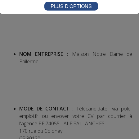
PLUS D'OPTIONS
NUMERO OFFRE POLE EMPLOI :
042TYSJ
NOM ENTREPRISE :
Maison Notre Dame de
Philerme
MODE DE CONTACT :
Télécandidater via pole-
emploi.fr ou envoyer votre CV par courrier à
l'agence PE 74055 - ALE SALLANCHES
170 rue du Coloney
CS 90120