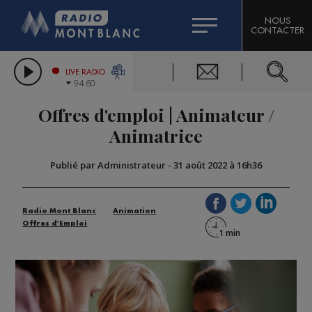
HOROSCOPE
CITIZEN MACHINERY
NOUS
CONTACTER
COMPAGNIE DU MONT-BLANC
LES CHRONIQUES DE L'EXPERT
GRAND MASSIF DOMAINES SKIABLES
LIVE RADIO
94.60
BORINI
Offres d'emploi | Animateur /
BIGARD
Animatrice
Publié par Administrateur
-
31 août 2022 à 16h36
Radio Mont Blanc
Animation
Offres d'Emploi