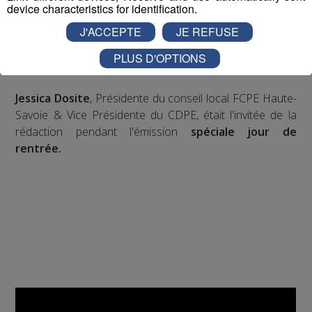
device characteristics for identification.
qui sont englobés dans ce budget, en tant que fédération,
J'ACCEPTE
JE REFUSE
on estime que ce n'est pas suffisant, il faudrait revaloriser
le taux de la rentrée scolaire pour que les familles ne se
PLUS D'OPTIONS
retrouvent pas démunies."
Jessica Dosite
, Présidente du conseil local FCPE Haute-
Savoie & Vice Présidente du CDPE, était l'invitée de la
rédaction pendant l'émission
spéciale jour de
rentrée.