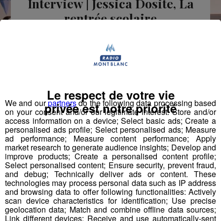
Interview | Jessica Dosite, La
rentrée scolaire
Publié par Administrateur
-
1 septembre 2022 à 11h44
Radio Mont Blanc
Animation
La Matinale des Super Lève-Tôt
Le respect de votre vie
We and our
partners
do the following data processing based
privée est notre priorité
on your consent and/or our legitimate interest: Store and/or
access information on a device; Select basic ads; Create a
Jessica Dosite
, Présidente du conseil local
personalised ads profile; Select personalised ads; Measure
ad performance; Measure content performance; Apply
FCPE Haute-Savoie & Vice Présidente du
market research to generate audience insights; Develop and
improve products; Create a personalised content profile;
CDPE
Select personalised content; Ensure security, prevent fraud,
and debug; Technically deliver ads or content. These
technologies may process personal data such as IP address
and browsing data to offer following functionalities: Actively
"La grande inquiétude pour nous, c'est que les parents ne
scan device characteristics for identification; Use precise
puissent pas suivre en totalité avec l'aide allouée à la
geolocation data; Match and combine offline data sources;
Link different devices; Receive and use automatically-sent
rentrée scolaire. Entre les fournitures, le sport, les habits