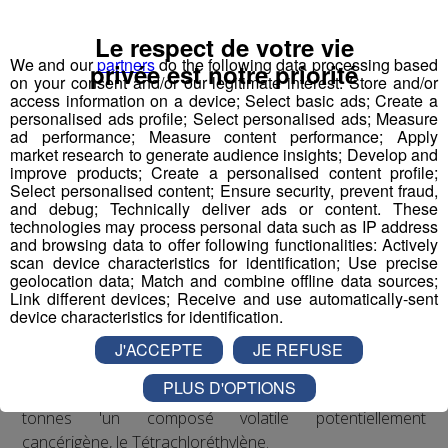
aucune donnée chiffrée n'existe concernant les PUF
(particules ultra fines), les hydrocarbures ou encore les
Le respect de votre vie
métaux lourds.
We and our
partners
do the following data processing based
privée est notre priorité
on your consent and/or our legitimate interest: Store and/or
access information on a device; Select basic ads; Create a
L'ANSES (Agence nationale de sécurité sanitaire de
personalised ads profile; Select personalised ads; Measure
l'environnement) estime pourtant que la mesures des
ad performance; Measure content performance; Apply
market research to generate audience insights; Develop and
PUF doivent entrer dans la surveillance de la pollution de
improve products; Create a personalised content profile;
l'air.
Select personalised content; Ensure security, prevent fraud,
and debug; Technically deliver ads or content. These
technologies may process personal data such as IP address
ATMO, l'organisme officiel chargé de la mesure de la
and browsing data to offer following functionalities: Actively
qualité de l'air dans la vallée de l'Arve parle simplement
scan device characteristics for identification; Use precise
"d'émissions significatives de particules fines liées aux
geolocation data; Match and combine offline data sources;
Link different devices; Receive and use automatically-sent
brouillards d'huile", sans donner plus d'indications.
device characteristics for identification.
Pourtant, le problème est bien présent. Coll'Air Pur a
J'ACCEPTE
JE REFUSE
réussi à se procurer des documents de l'entreprise
PLUS D'OPTIONS
Hacer, basée à Cluses. En 2019, elle a rejeté plus de 2
tonnes 'un composé volatile potentiellement
cancérigène, le Tétrachloréthylène.