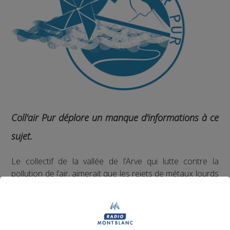
Coll'air Pur déplore un manque d'informations à ce
sujet.
Le collectif de la vallée de l’Arve qui lutte contre la
pollution de l’air, aimerait que les rejets de métaux lourds
des enterprises du décolletage soient calculés
quotidiennement, au même titre que les particules fines.
L'industrie est prépondérante dans la vallée pourtant,