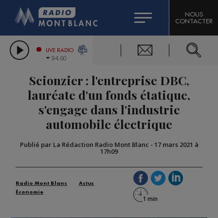
HOROSCOPE
CITIZEN MACHINERY
NOUS
CONTACTER
COMPAGNIE DU MONT-BLANC
LES CHRONIQUES DE L'EXPERT
GRAND MASSIF DOMAINES SKIABLES
LIVE RADIO
94.60
BORINI
Scionzier : l'entreprise DBC,
BIGARD
lauréate d'un fonds étatique,
s'engage dans l'industrie
automobile électrique
Publié par La Rédaction Radio Mont Blanc
-
17 mars 2021 à
17h09
Radio Mont Blanc
Actus
Économie