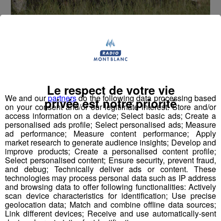
Deux jours après la découverte de 14 cadavres de
moutons et d’agneaux sur sa commune, le maire
Le respect de votre vie
des Houches a décidé de porter plainte.
We and our
partners
do the following data processing based
privée est notre priorité
on your consent and/or our legitimate interest: Store and/or
access information on a device; Select basic ads; Create a
Les animaux ont été découverts égorgés, avec les
personalised ads profile; Select personalised ads; Measure
oreilles coupées. Un détail qui laisse penser que
leur
ad performance; Measure content performance; Apply
propriétaire a voulu s’en débarrasser
.
market research to generate audience insights; Develop and
improve products; Create a personalised content profile;
Select personalised content; Ensure security, prevent fraud,
Les services vétérinaires vont
examiner les cadavres
and debug; Technically deliver ads or content. These
pour savoir s’ils étaient malades
.
technologies may process personal data such as IP address
and browsing data to offer following functionalities: Actively
scan device characteristics for identification; Use precise
geolocation data; Match and combine offline data sources;
Link different devices; Receive and use automatically-sent
Partager sur Facebook