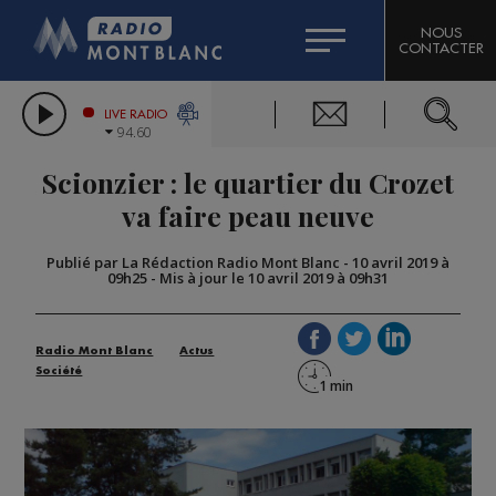
HOROSCOPE
CITIZEN MACHINERY
NOUS
CONTACTER
COMPAGNIE DU MONT-BLANC
LES CHRONIQUES DE L'EXPERT
GRAND MASSIF DOMAINES SKIABLES
LIVE RADIO
94.60
BORINI
Scionzier : le quartier du Crozet
BIGARD
va faire peau neuve
Publié par La Rédaction Radio Mont Blanc
-
10 avril 2019 à
09h25
-
Mis à jour le 10 avril 2019 à 09h31
Radio Mont Blanc
Actus
Société