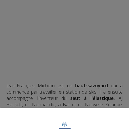
Jean-François Michelin est un
haut-savoyard
qui a
commencé par travailler en station de skis. Il a ensuite
accompagné l'inventeur du
saut à l'élastique
, AJ
Hackett, en Normandie, à Bali et en Nouvelle Zélande,
avec plus de
70 000 sauts
à son actif. Il a eu l'idée d'un
tremplin de saut à l'élastique
révolutionnaire en 2008
et a créé le
Bun J Ride
en 2009.