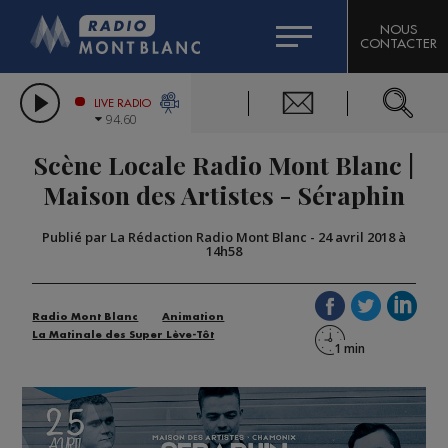
HOROSCOPE
CITIZEN MACHINERY
NOUS
CONTACTER
COMPAGNIE DU MONT-BLANC
LES CHRONIQUES DE L'EXPERT
GRAND MASSIF DOMAINES SKIABLES
LIVE RADIO
94.60
BORINI
Scène Locale Radio Mont Blanc |
BIGARD
Maison des Artistes - Séraphin
Publié par La Rédaction Radio Mont Blanc
-
24 avril 2018 à
14h58
Radio Mont Blanc
Animation
La Matinale des Super Lève-Tôt