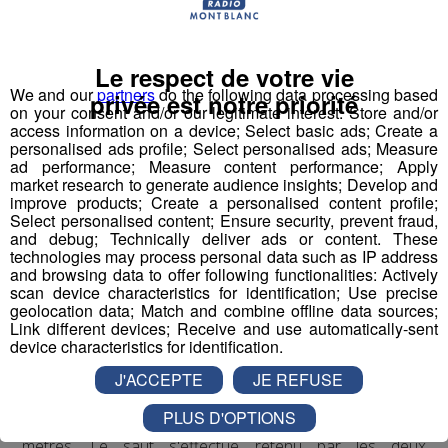
Bun J
Quoi ?
Le nom
Bun J Ride
est inspiré de la prononciation
anglaise du
saut à l'élastique
("bungee" ou "bungy")
Le respect de votre vie
auquel s'ajoute le "ride" du mouvement et de la liberté,
We and our
partners
do the following data processing based
privée est notre priorité
on your consent and/or our legitimate interest: Store and/or
avec au milieu le "J" de Jeff, son inventeur.
access information on a device; Select basic ads; Create a
personalised ads profile; Select personalised ads; Measure
Écoutez l'interview de son créateur ⬇
ad performance; Measure content performance; Apply
market research to generate audience insights; Develop and
improve products; Create a personalised content profile;
mp3
Select personalised content; Ensure security, prevent fraud,
and debug; Technically deliver ads or content. These
technologies may process personal data such as IP address
and browsing data to offer following functionalities: Actively
Vous l'avez compris, le
Bun J Ride
combine les
scan device characteristics for identification; Use precise
techniques du
saut de tremplin
, du
saut à l'élastique
geolocation data; Match and combine offline data sources;
Link different devices; Receive and use automatically-sent
et de la
tyrolienne
. Le sauteur est équipé à la taille d'un
device characteristics for identification.
harnais relié, de chaque côté, à deux
élastiques
J'ACCEPTE
JE REFUSE
mobiles
. Placé en haut du
tremplin
sur l'accessoire
d'envol de son choix, le sauteur effectue une prise d'élan
PLUS D'OPTIONS
d'environ 30 mètres qui débouche sur un vide de 40
mètres. Le saut s'effectue retenu par les deux