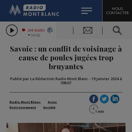
HOROSCOPE
CITIZEN MACHINERY
NOUS
CONTACTER
COMPAGNIE DU MONT-BLANC
LES CHRONIQUES DE L'EXPERT
GRAND MASSIF DOMAINES SKIABLES
LIVE RADIO
94.60
BORINI
Savoie : un conflit de voisinage à
BIGARD
cause de poules jugées trop
bruyantes
Publié par La Rédaction Radio Mont Blanc
-
19 janvier 2024 à
09h07
Radio Mont Blanc
Actus
Environnement
Société