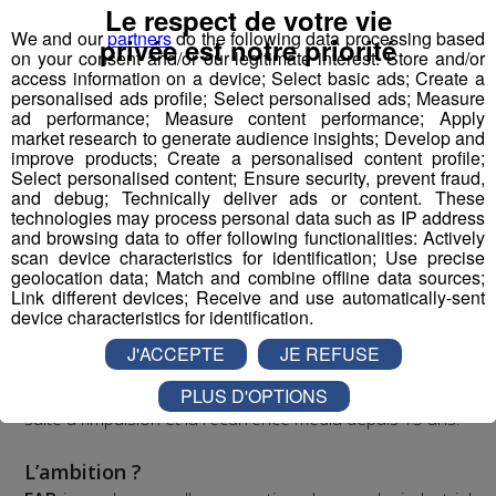
Le respect de votre vie
réconcilier les jeunes et l’industrie
We and our
partners
do the following data processing based
privée est notre priorité
on your consent and/or our legitimate interest: Store and/or
access information on a device; Select basic ads; Create a
personalised ads profile; Select personalised ads; Measure
Pour la 1ère fois dans l’histoire de l’industrie et des
ad performance; Measure content performance; Apply
médias français, nous proposons de porter, créer,
market research to generate audience insights; Develop and
produire, diffuser un programme audiovisuel « mass
improve products; Create a personalised content profile;
Select personalised content; Ensure security, prevent fraud,
média » à l’échelle régionale.
and debug; Technically deliver ads or content. These
technologies may process personal data such as IP address
and browsing data to offer following functionalities: Actively
Top Fab, le 1er programme
scan device characteristics for identification; Use precise
audiovisuel inspirant qui raconte
geolocation data; Match and combine offline data sources;
Link different devices; Receive and use automatically-sent
la fierté industrielle par la jeune
device characteristics for identification.
génération
J'ACCEPTE
JE REFUSE
Dans l’esprit d'un “top chef de l’industrie”, à l’image de la
nouvelle perception désirable suscitée pour la cuisine
PLUS D'OPTIONS
suite à l’impulsion et la récurrence média depuis 15 ans.
L’ambition ?