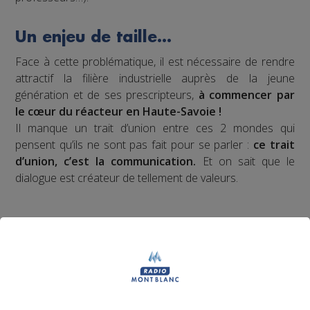
Un enjeu de taille…
Face à cette problématique, il est nécessaire de rendre
attractif la filière industrielle auprès de la jeune
génération et de ses prescripteurs,
à commencer par
le cœur du réacteur en Haute-Savoie !
Il manque un trait d’union entre ces 2 mondes qui
pensent qu’ils ne sont pas fait pour se parler :
ce trait
d’union, c’est la communication.
Et on sait que le
dialogue est créateur de tellement de valeurs.
Notre proposition de
valeur ?
Impulser un nouveau récit médiatique pour