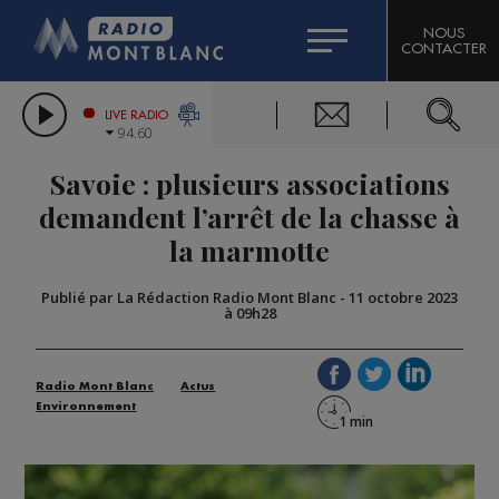
HOROSCOPE
CITIZEN MACHINERY
NOUS
CONTACTER
COMPAGNIE DU MONT-BLANC
LES CHRONIQUES DE L'EXPERT
GRAND MASSIF DOMAINES SKIABLES
LIVE RADIO
94.60
BORINI
Savoie : plusieurs associations
BIGARD
demandent l’arrêt de la chasse à
la marmotte
Publié par La Rédaction Radio Mont Blanc
-
11 octobre 2023
à 09h28
Radio Mont Blanc
Actus
Environnement