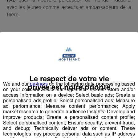
avec les jeunes comme acteurs et ambassadeurs de la
filière.
La méthode ?
Vulgariser l’industrie en la rendant ludique
avec le
prétexte du robot : de la fabrication d’un robot par des
collégiens et lycéens sur plusieurs mois à leur
participation à une compétition apprenante de robots le
"First Tech Challenge" en points d’orgue, avec leur robot
Le respect de votre vie
fabriqué.
We and our
partners
do the following data processing based
privée est notre priorité
on your consent and/or our legitimate interest: Store and/or
access information on a device; Select basic ads; Create a
Les jeunes des établissements scolaires doivent
personalised ads profile; Select personalised ads; Measure
fabriquer un robot à partir d'un kit de pièces détachées
ad performance; Measure content performance; Apply
fourni par l'association organisatrice la compétition
market research to generate audience insights; Develop and
improve products; Create a personalised content profile;
"Robotique First France". Dans le cadre de TOP FAB, le
Select personalised content; Ensure security, prevent fraud,
Groupe Mont Blanc Médias fait appel à
4
and debug; Technically deliver ads or content. These
établissements scolaires volontaires
participant au
technologies may process personal data such as IP address