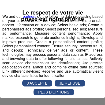
Inscription par téléphone toute la journée pour
Le respect de votre vie
participer aux 2 tirages au sort par jour à 8h45 et 17h45.
We and our
partners
do the following data processing based
privée est notre priorité
Appelez le standard au 04 50 58 24 09
on your consent and/or our legitimate interest: Store and/or
access information on a device; Select basic ads; Create a
personalised ads profile; Select personalised ads; Measure
Pour cette semaine on vous offre vos entrées pour vous
ad performance; Measure content performance; Apply
et la personne de votre choix pour
WALIBI RHONE
market research to generate audience insights; Develop and
improve products; Create a personalised content profile;
ALPES
!
Select personalised content; Ensure security, prevent fraud,
and debug; Technically deliver ads or content. These
Nathan est allé tester pour vous
Verticalp Émosson,
technologies may process personal data such as IP address
dans la Vallée du Trient
:
and browsing data to offer following functionalities: Actively
scan device characteristics for identification; Use precise
geolocation data; Match and combine offline data sources;
Link different devices; Receive and use automatically-sent
device characteristics for identification.
J'ACCEPTE
JE REFUSE
PLUS D'OPTIONS