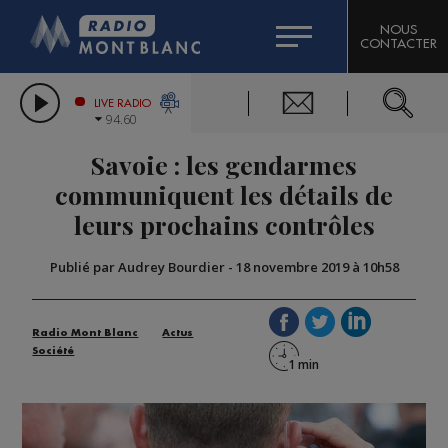
HOROSCOPE
CITIZEN MACHINERY
NOUS
CONTACTER
COMPAGNIE DU MONT-BLANC
LES CHRONIQUES DE L'EXPERT
GRAND MASSIF DOMAINES SKIABLES
LIVE RADIO
94.60
BORINI
Savoie : les gendarmes
BIGARD
communiquent les détails de
leurs prochains contrôles
Publié par Audrey Bourdier
-
18 novembre 2019 à 10h58
Radio Mont Blanc
Actus
Société