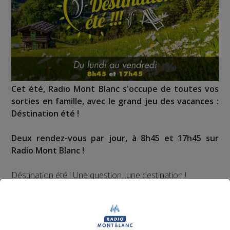
Cet été, Radio Mont Blanc s'occupe de toutes vos
sorties en famille, avec le grand jeu des vacances :
Déstination été !
Deux rendez-vous par jour, à 8h45 et 17h45 sur
Radio Mont Blanc !
Déstination été ! Une question...une destination !
Nous vous poserons une question, a vous de faire le
bon choix entre les 3 réponses pour repartir avec vos
entrées pour un maximum d'activités dans la région !