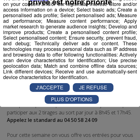
privée est notre priorité
on your consent and/or our legitimate interest: Store and/or
Cet été, Radio Mont Blanc s'occupe de toutes vos
access information on a device; Select basic ads; Create a
personalised ads profile; Select personalised ads; Measure
sorties en famille, avec le grand jeu des vacances :
ad performance; Measure content performance; Apply
Déstination été !
market research to generate audience insights; Develop and
improve products; Create a personalised content profile;
Select personalised content; Ensure security, prevent fraud,
Deux rendez-vous par jour, à 8h45 et 17h45 sur
and debug; Technically deliver ads or content. These
Radio Mont Blanc !
technologies may process personal data such as IP address
and browsing data to offer following functionalities: Actively
scan device characteristics for identification; Use precise
Déstination été ! Une question...une destination !
geolocation data; Match and combine offline data sources;
Link different devices; Receive and use automatically-sent
Nous vous poserons une question, a vous de faire le
device characteristics for identification.
bon choix entre les 3 réponses pour repartir avec vos
J'ACCEPTE
JE REFUSE
entrées pour un maximum d'activités dans la région !
PLUS D'OPTIONS
Inscription par téléphone toute la journée pour
participer aux 2 tirages au sort par jour à 8h45 et 17h45.
Appelez le standard au 04 50 58 24 09
Pour cette semaine on vous offre vos entrées pour vous