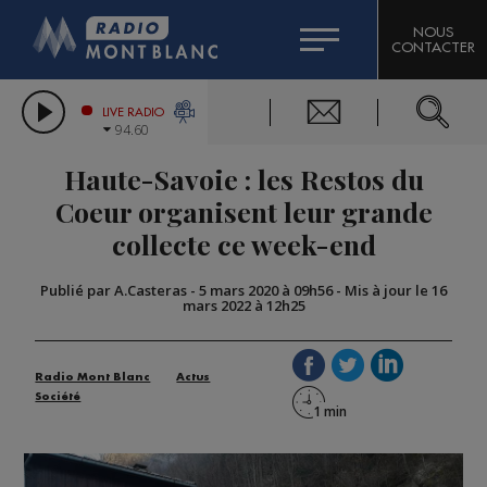
HOROSCOPE
CITIZEN MACHINERY
NOUS
CONTACTER
COMPAGNIE DU MONT-BLANC
LES CHRONIQUES DE L'EXPERT
GRAND MASSIF DOMAINES SKIABLES
LIVE RADIO
94.60
BORINI
Haute-Savoie : les Restos du
BIGARD
Coeur organisent leur grande
collecte ce week-end
Publié par A.Casteras
-
5 mars 2020 à 09h56
-
Mis à jour le 16
mars 2022 à 12h25
Radio Mont Blanc
Actus
Société