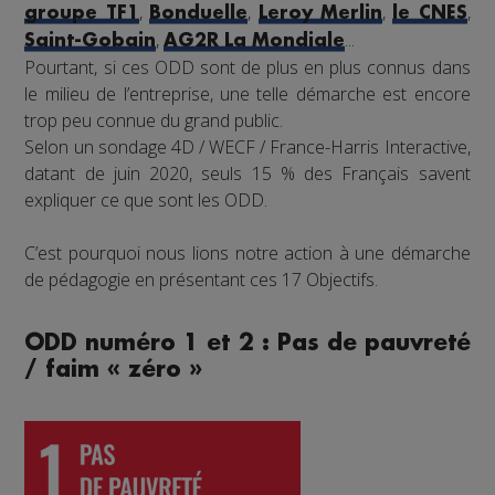
,
,
,
,
groupe TF1
Bonduelle
Leroy Merlin
le CNES
,
...
Saint-Gobain
AG2R La Mondiale
Pourtant, si ces ODD sont de plus en plus connus dans
le milieu de l’entreprise, une telle démarche est encore
trop peu connue du grand public.
Selon un sondage 4D / WECF / France-Harris Interactive,
datant de juin 2020, seuls 15 % des Français savent
expliquer ce que sont les ODD.
C’est pourquoi nous lions notre action à une démarche
de pédagogie en présentant ces 17 Objectifs.
ODD numéro 1 et 2 : Pas de pauvreté
/ faim « zéro »