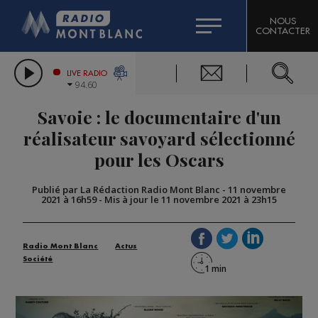
HOROSCOPE
CITIZEN MACHINERY
NOUS
CONTACTER
COMPAGNIE DU MONT-BLANC
LES CHRONIQUES DE L'EXPERT
GRAND MASSIF DOMAINES SKIABLES
LIVE RADIO
94.60
BORINI
Savoie : le documentaire d'un
BIGARD
réalisateur savoyard sélectionné
pour les Oscars
Publié par La Rédaction Radio Mont Blanc
-
11 novembre
2021 à 16h59
-
Mis à jour le 11 novembre 2021 à 23h15
Radio Mont Blanc
Actus
Société