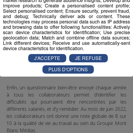
market research to generate audience insights; Develop and
Concernant le bien-être au travail, le Groupe Mont Blanc
improve products; Create a personalised content profile;
Médias organise depuis plusieurs années des
Select personalised content; Ensure security, prevent fraud,
and debug; Technically deliver ads or content. These
séminaires d’entreprise qui permettent à ses
technologies may process personal data such as IP address
collaborateurs de partager des moments conviviaux qui
and browsing data to offer following functionalities: Actively
sortent du cadre formel du travail. De plus, il est
scan device characteristics for identification; Use precise
geolocation data; Match and combine offline data sources;
régulièrement proposé aux salariés de participer à des
Link different devices; Receive and use automatically-sent
événements festifs (rencontres sportives avec les clubs
device characteristics for identification.
partenaires comme les Pionniers de Chamonix ou le FC
J'ACCEPTE
JE REFUSE
Annecy, festivals de musique...) qui accroissent la
cohésion d'équipe et renforcent les liens entre
PLUS D'OPTIONS
collègues.
Enfin, un questionnaire bien-être envoyé chaque année
à tous les collaborateurs permet d'identifier les
difficultés qui pourraient être rencontrées par les
différents salariés, et d'y remédier. Au mois de juin 2022,
les collaborateurs ont donné une note globale de 8 sur
10 à la qualité de vie au travail au sein du Groupe Mont
Blanc Médias.