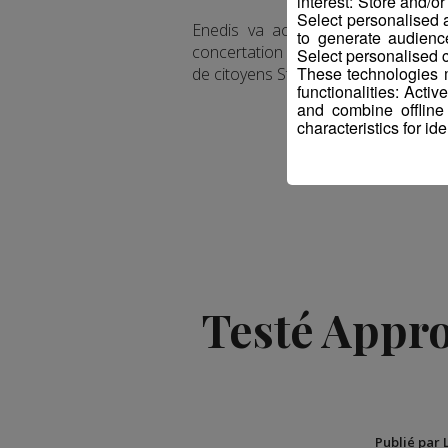
interest: Store and/o
Select personalised
Enedis va actuellement à la ren
to generate audienc
concertation avec les élus mais auss
Select personalised c
These technologies m
de citoyens Stop Linky 74 informe la 
functionalities: Acti
and combine offline
characteristics for ide
Testé Approu
Publié par 