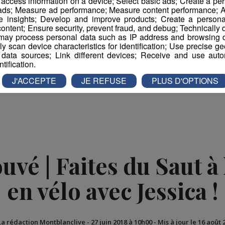
r access information on a device; Select basic ads; Create a per
 ads; Measure ad performance; Measure content performance; A
contre des communes et de leur habitants par la mise en
e insights; Develop and improve products; Create a personali
i avec la clientèle, pour tenter de les rassurer sur ce nouveau
ontent; Ensure security, prevent fraud, and debug; Technically d
ay process personal data such as IP address and browsing da
population sur les risques sanitaires liés à l’installation de ce c
vely scan device characteristics for identification; Use precise g
 data sources; Link different devices; Receive and use autom
ntification.
Partager sur Facebook
Partager sur Twit
J'ACCEPTE
JE REFUSE
PLUS D'OPTIONS
vé | Faites du Saut à l
en vélo avec Jessica !
La rédaction Montblanclive
-
27 juin 2018 à 10h00
-
Mis à jour le 16 août 