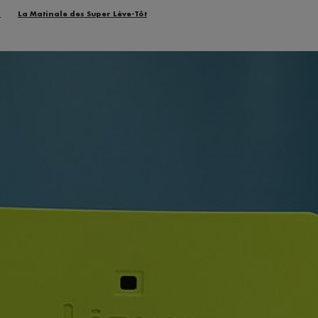
n
La Matinale des Super Lève-Tôt