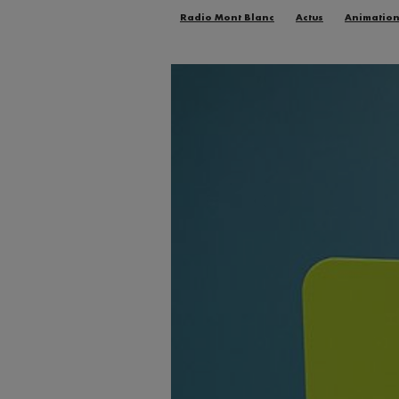
Radio Mont Blanc
Actus
Animatio