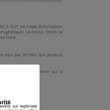
i à 2021 fait l’objet d’informations
romagnétiques. Là-dessus, Enedis se
ur Enedi :
e n’est pas fini bien que plusieurs
ses par certaines communes qui s’y
nky chez Enedis
rité
nd/or our legitimate
ller.