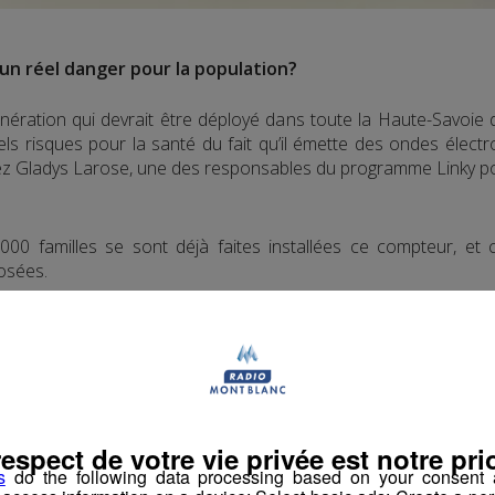
un réel danger pour la population?
ration qui devrait être déployé dans toute la Haute-Savoie d’ic
els risques pour la santé du fait qu’il émette des ondes élect
tez Gladys Larose, une des responsables du programme Linky po
0 familles se sont déjà faites installées ce compteur, et c
osées.
mique aujourd’hui partout en France. Les délibérations pri
é selon Gladys Larose, une des responsables du programme Li
respect de votre vie privée est notre prio
s
do the following data processing based on your consent a
ne pourront pas d’elles-même décider de ne pas se le faire insta