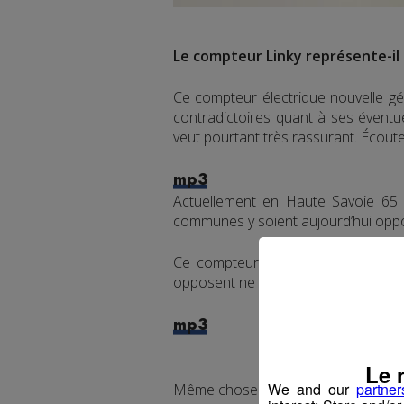
Le compteur Linky représente-il 
Ce compteur électrique nouvelle géné
contradictoires quant à ses éventu
veut pourtant très rassurant. Écou
mp3
Actuellement en Haute Savoie 65 00
communes y soient aujourd’hui opp
Ce compteur suscite une vive polé
opposent ne devraient rien y chang
mp3
Le 
We and our
partner
Même chose pour les familles, elles 