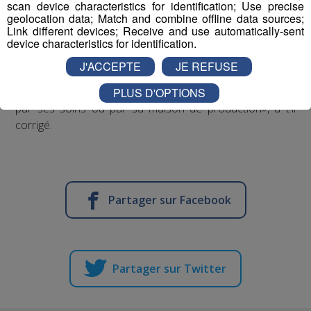
scan device characteristics for identification; Use precise
geolocation data; Match and combine offline data sources;
Et selon le responsable presse de la Mairie de Paris, «Le
Link different devices; Receive and use automatically-sent
coût pour la mairie de Paris a été de 17 000 euros. Le
device characteristics for identification.
chiffre correspond essentiellement à des dépenses
J'ACCEPTE
JE REFUSE
techniques : la scène, le câblage, les techniciens. Le reste
- le déplacement du chanteur notamment - a été réglé
PLUS D'OPTIONS
par ses soins ou par sa maison de production», a t'il
corrigé.
Partager sur Facebook
Partager sur Twitter