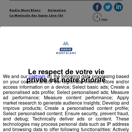
Radio Mont Blanc
Animation
La Matinale des Super Lève-Tôt
Le respect de votre vie
We and our
partners
do the following data processing based
privée est notre priorité
on your consent and/or our legitimate interest: Store and/or
access information on a device; Select basic ads; Create a
personalised ads profile; Select personalised ads; Measure
ad performance; Measure content performance; Apply
market research to generate audience insights; Develop and
improve products; Create a personalised content profile;
Select personalised content; Ensure security, prevent fraud,
Selon La lettre de l'Expansion, la prestation du chanteur
and debug; Technically deliver ads or content. These
place de la république le 10 janvier en hommage aux
technologies may process personal data such as IP address
victimes des attentats aurait coûté 30 000 euros !
and browsing data to offer following functionalities: Actively