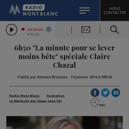
HOROSCOPE
CITIZEN MACHINERY
NOUS
CONTACTER
COMPAGNIE DU MONT-BLANC
LES CHRONIQUES DE L'EXPERT
GRAND MASSIF DOMAINES SKIABLES
LIVE RADIO
94.60
BORINI
6h50 "La minute pour se lever
BIGARD
moins bête" spéciale Claire
Chazal
Publié par Romain Bruneau
-
19 janvier 2016 à 09h38
Radio Mont Blanc
Animation
La Matinale des Super Lève-Tôt