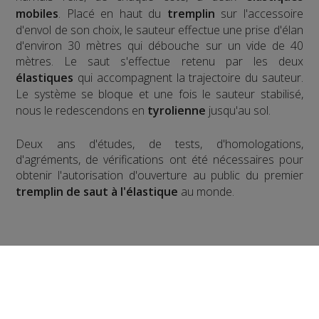
mobiles
. Placé en haut du
tremplin
sur l'accessoire
d'envol de son choix, le sauteur effectue une prise d'élan
d'environ 30 mètres qui débouche sur un vide de 40
mètres. Le saut s'effectue retenu par les deux
élastiques
qui accompagnent la trajectoire du sauteur.
Le système se bloque et une fois le sauteur stabilisé,
nous le redescendons en
tyrolienne
jusqu'au sol.
​Deux ans d'études, de tests, d'homologations,
d'agréments, de vérifications ont été nécessaires pour
obtenir l'autorisation d'ouverture au public du premier
tremplin de saut à l'élastique
au monde.
Pour la version hivernale, c'est un
saut à l'élastique
!
en ski