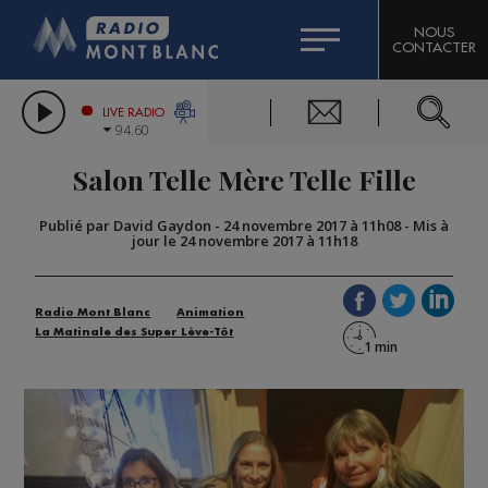
HOROSCOPE
CITIZEN MACHINERY
NOUS
CONTACTER
COMPAGNIE DU MONT-BLANC
LES CHRONIQUES DE L'EXPERT
GRAND MASSIF DOMAINES SKIABLES
LIVE RADIO
94.60
BORINI
Salon Telle Mère Telle Fille
BIGARD
Publié par David Gaydon
-
24 novembre 2017 à 11h08
-
Mis à
jour le 24 novembre 2017 à 11h18
Radio Mont Blanc
Animation
La Matinale des Super Lève-Tôt