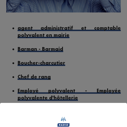
agent administratif et comptable
polyvalent en mairie
Barman - Barmaid
Boucher-charcutier
Chef de rang
Employé polyvalent - Employée
polyvalente d'hôtellerie
Maître-nageur sauveteur - Maître
nageuse sauveteuse