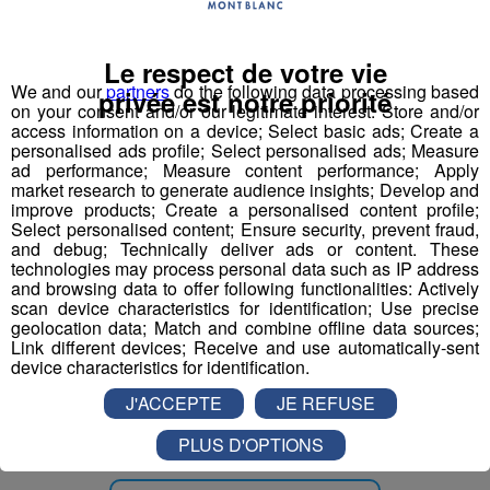
Professeur de physiques
Le respect de votre vie
Responsable accueil restauration H-F
We and our
partners
do the following data processing based
privée est notre priorité
on your consent and/or our legitimate interest: Store and/or
access information on a device; Select basic ads; Create a
Serveur - Serveuse de restaurant
personalised ads profile; Select personalised ads; Measure
ad performance; Measure content performance; Apply
Serveur - serveuse
market research to generate audience insights; Develop and
improve products; Create a personalised content profile;
Select personalised content; Ensure security, prevent fraud,
Technicien(ne) contrôle et qualité
and debug; Technically deliver ads or content. These
technologies may process personal data such as IP address
mécanique travail métaux
and browsing data to offer following functionalities: Actively
scan device characteristics for identification; Use precise
geolocation data; Match and combine offline data sources;
Link different devices; Receive and use automatically-sent
device characteristics for identification.
Partager sur Facebook
J'ACCEPTE
JE REFUSE
PLUS D'OPTIONS