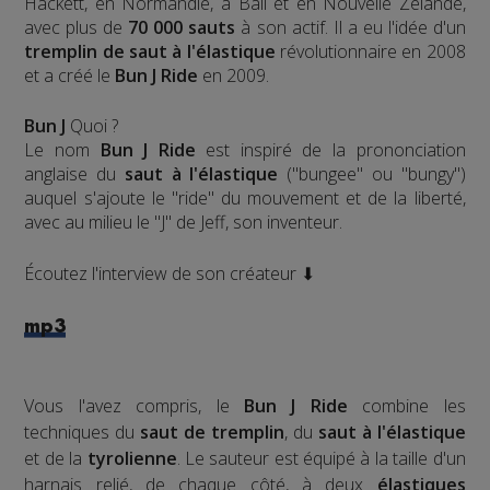
Hackett, en Normandie, à Bali et en Nouvelle Zélande,
avec plus de
70 000 sauts
à son actif. Il a eu l'idée d'un
tremplin de saut à l'élastique
révolutionnaire en 2008
et a créé le
Bun J Ride
en 2009.
Bun J
Quoi ?
Le nom
Bun J Ride
est inspiré de la prononciation
anglaise du
saut à l'élastique
("bungee" ou "bungy")
auquel s'ajoute le "ride" du mouvement et de la liberté,
avec au milieu le "J" de Jeff, son inventeur.
Écoutez l'interview de son créateur ⬇
mp3
Vous l'avez compris, le
Bun J Ride
combine les
techniques du
saut de tremplin
, du
saut à l'élastique
et de la
tyrolienne
. Le sauteur est équipé à la taille d'un
harnais relié, de chaque côté, à deux
élastiques