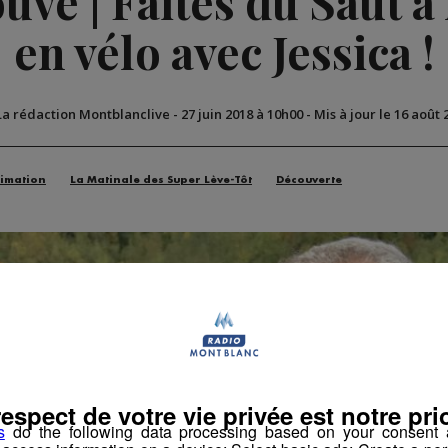
vé | Faites du Saut à l
en vélo avec Jessica !
La rédaction Montblanclive
-
27 juin 2018 à 10h00
-
Mis à jour le 16 août 
imation
La Matinale des Super Lève-Tôt
Découverte
respect de votre vie privée est notre prio
s
do the following data processing based on your consent a