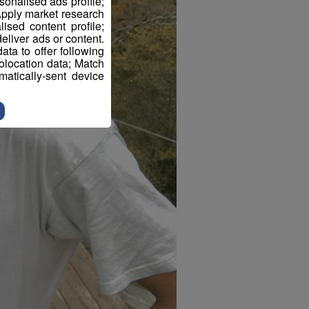
sonalised ads profile;
pply market research
sed content profile;
eliver ads or content.
ta to offer following
eolocation data; Match
atically-sent device