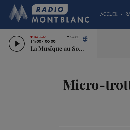
ACCUEIL
R
94.60
LIVE RADIO
11:00 - 00:00
La Musique au Sommet
Micro-trott