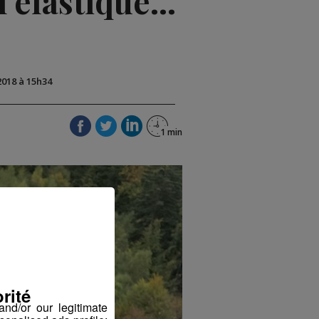
'élastique...
2018 à 15h34
rité
nd/or our legitimate