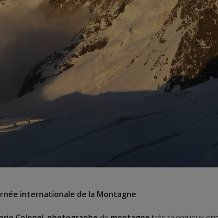
rnée internationale de la Montagne
.
ario Colonel
,
photographe
de
montagne
très talentueux ori