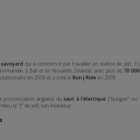
-savoyard
qui a commencé par travailler en station de skis. Il
 Normandie, à Bali et en Nouvelle Zélande, avec plus de
70 000
olutionnaire en 2008 et a créé le
Bun J Ride
en 2009.
la prononciation anglaise du
saut à l'élastique
("bungee" ou "
lieu le "J" de Jeff, son inventeur.
 ⬇