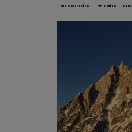
Radio Mont Blanc
Animation
La M