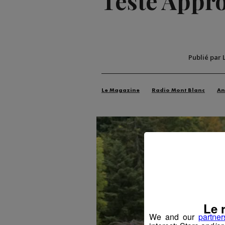
Testé Approu
Publié par 
Le Magazine
Radio Mont Blanc
An
Le 
We and our
partner