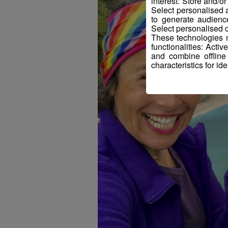
interest: Store and/o
Select personalised
to generate audienc
Select personalised c
These technologies m
functionalities: Acti
and combine offline
characteristics for ide