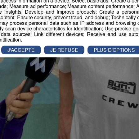
r access information on a device; Select basic ads; Create a per
 ads; Measure ad performance; Measure content performance; A
e insights; Develop and improve products; Create a personali
ontent; Ensure security, prevent fraud, and debug; Technically d
ay process personal data such as IP address and browsing da
vely scan device characteristics for identification; Use precise g
 data sources; Link different devices; Receive and use autom
ntification.
J'ACCEPTE
JE REFUSE
PLUS D'OPTIONS