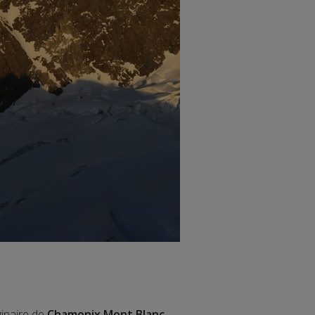
ginaire de
Chamonix Mont Blanc
.