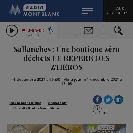
HOROSCOPE
CITIZEN MACHINERY
NOUS
CONTACTER
COMPAGNIE DU MONT-BLANC
LES CHRONIQUES DE L'EXPERT
GRAND MASSIF DOMAINES SKIABLES
LIVE RADIO
94.60
BORINI
Sallanches : Une boutique zéro
BIGARD
déchets LE REPERE DES
Z'HEROS
-
1 décembre 2021 à 16h50
-
Mis à jour le 1 décembre 2021 à
17h03
Radio Mont Blanc
Animation
La Famille Radio Mont Blanc