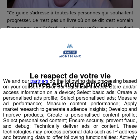
"Ce guide s'adresse à toutes les personnes qui souhaitent
progresser. Ce n'est pas un livre où on se dit 'c'est Romain
Desgranges qui l'a écrit, ça s'adresse qu'à ceux qui veulent
faire des coupes du monde', pas du tout."
Romain Desgranges
, multiple champion d'Europe et de
France d'escalade et multiple vainqueur de la coupe du
#radiomontblanc
monde d'escalade, était en direct sur
pour nous parler de ses projets, en particulier son
Le respect de votre vie
nouveau livre ; Solide
We and our
partners
do the following data processing based
privée est notre priorité
Rediffusion de l'interview du 3 novembre 2020
on your consent and/or our legitimate interest: Store and/or
access information on a device; Select basic ads; Create a
personalised ads profile; Select personalised ads; Measure
ad performance; Measure content performance; Apply
market research to generate audience insights; Develop and
improve products; Create a personalised content profile;
Select personalised content; Ensure security, prevent fraud,
and debug; Technically deliver ads or content. These
technologies may process personal data such as IP address
and browsing data to offer following functionalities: Actively