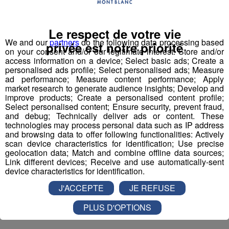
Le respect de votre vie
We and our
partners
do the following data processing based
privée est notre priorité
on your consent and/or our legitimate interest: Store and/or
access information on a device; Select basic ads; Create a
personalised ads profile; Select personalised ads; Measure
ad performance; Measure content performance; Apply
market research to generate audience insights; Develop and
improve products; Create a personalised content profile;
Select personalised content; Ensure security, prevent fraud,
and debug; Technically deliver ads or content. These
technologies may process personal data such as IP address
and browsing data to offer following functionalities: Actively
scan device characteristics for identification; Use precise
geolocation data; Match and combine offline data sources;
Link different devices; Receive and use automatically-sent
device characteristics for identification.
J'ACCEPTE
JE REFUSE
Partager sur Facebook
PLUS D'OPTIONS