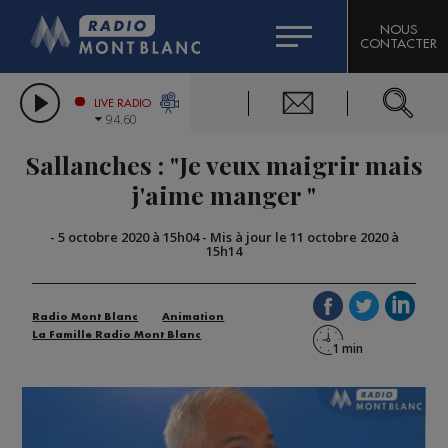
HOROSCOPE
CITIZEN MACHINERY
NOUS
CONTACTER
COMPAGNIE DU MONT-BLANC
LES CHRONIQUES DE L'EXPERT
GRAND MASSIF DOMAINES SKIABLES
LIVE RADIO
94.60
BORINI
Sallanches : "Je veux maigrir mais
BIGARD
j'aime manger "
-
5 octobre 2020 à 15h04
-
Mis à jour le 11 octobre 2020 à
15h14
Radio Mont Blanc
Animation
La Famille Radio Mont Blanc