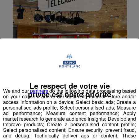
Le respect de votre vie
We and our
partners
do the following data processing based
privée est notre priorité
on your consent and/or our legitimate interest: Store and/or
access information on a device; Select basic ads; Create a
personalised ads profile; Select personalised ads; Measure
ad performance; Measure content performance; Apply
market research to generate audience insights; Develop and
improve products; Create a personalised content profile;
Select personalised content; Ensure security, prevent fraud,
and debug; Technically deliver ads or content. These