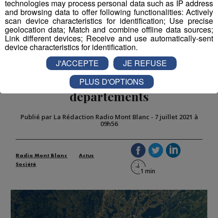
technologies may process personal data such as IP address
and browsing data to offer following functionalities: Actively
scan device characteristics for identification; Use precise
geolocation data; Match and combine offline data sources;
Link different devices; Receive and use automatically-sent
device characteristics for identification.
Pays de Savoie : à l'occasion du
J'ACCEPTE
JE REFUSE
Tour de France, Thomas Pesquet
publie une photo des 2
PLUS D'OPTIONS
départements
Publié par La Rédaction Radio Mont Blanc
-
7 juillet 2021 à
09h56
Radio Mont Blanc
Actus
Société