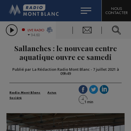
HOROSCOPE
CITIZEN MACHINERY
NOUS
CONTACTER
COMPAGNIE DU MONT-BLANC
LES CHRONIQUES DE L'EXPERT
GRAND MASSIF DOMAINES SKIABLES
LIVE RADIO
94.60
BORINI
Sallanches : le nouveau centre
BIGARD
aquatique ouvre ce samedi
Publié par La Rédaction Radio Mont Blanc
-
7 juillet 2021 à
09h49
Radio Mont Blanc
Actus
Société