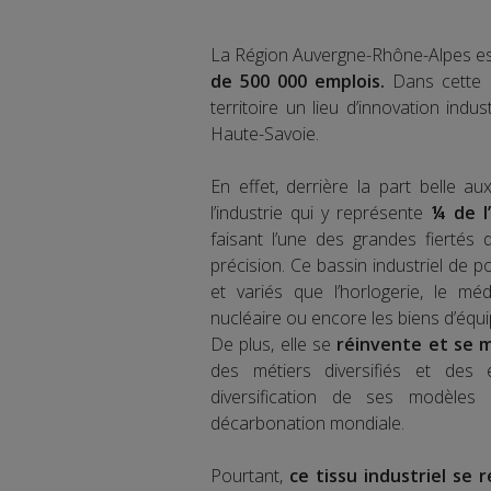
La Région Auvergne-Rhône-Alpes es
de 500 000 emplois.
Dans cette R
territoire un lieu d’innovation indus
Haute-Savoie.
En effet, derrière la part belle a
l’industrie qui y représente
¼ de l
faisant l’une des grandes fiertés 
précision. Ce bassin industriel de p
et variés que l’horlogerie, le médic
nucléaire ou encore les biens d’équi
De plus, elle se
réinvente et se m
des métiers diversifiés et des é
diversification de ses modèles 
décarbonation mondiale.
Pourtant,
ce tissu industriel se 