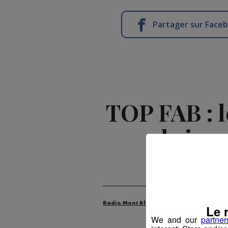
Partager sur Face
TOP FAB : 
la jeu
Radio Mont Blanc
Actus
Industrie
Le 
We and our
partner