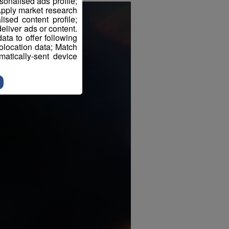
sonalised ads profile;
pply market research
sed content profile;
eliver ads or content.
ta to offer following
eolocation data; Match
atically-sent device