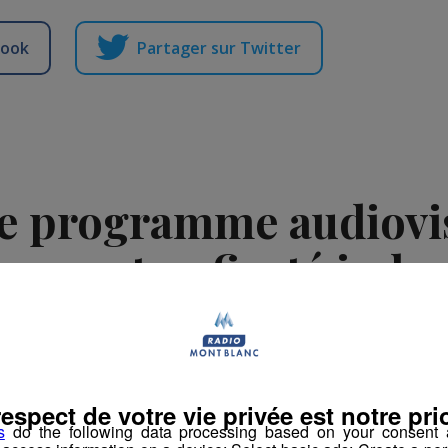
book
Partager sur Twitter
le programme audiovis
nesse et sa fierté indus
-
3 septembre 2025 à 16h20
-
Mis à jour le 3 septembre 2025 à 16h20
respect de votre vie privée est notre prio
s
do the following data processing based on your consent a