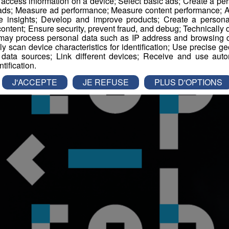
r access information on a device; Select basic ads; Create a per
 ads; Measure ad performance; Measure content performance; A
e insights; Develop and improve products; Create a personali
ontent; Ensure security, prevent fraud, and debug; Technically d
ay process personal data such as IP address and browsing da
vely scan device characteristics for identification; Use precise g
 data sources; Link different devices; Receive and use autom
ntification.
J'ACCEPTE
JE REFUSE
PLUS D'OPTIONS