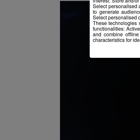
interest: Store and/o
Select personalised
to generate audienc
Select personalised c
These technologies m
functionalities: Acti
and combine offline
characteristics for ide