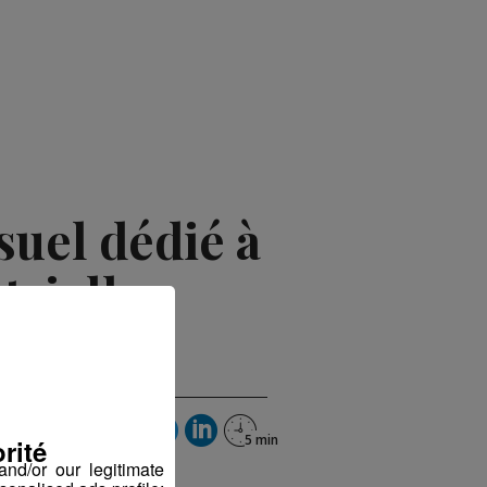
uel dédié à
trielle
rité
nd/or our legitimate