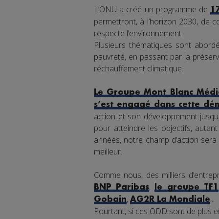
L’ONU a créé un programme de
1
permettront, à l’horizon 2030, de co
respecte l’environnement.
Plusieurs thématiques sont abordée
pauvreté, en passant par la préserva
réchauffement climatique.
Le Groupe Mont Blanc Média
s’est engagé dans cette dé
action et son développement jusqu'
pour atteindre les objectifs, auta
années, notre champ d’action sera 
meilleur.
Comme nous, des milliers d’entrepr
,
BNP Paribas
le groupe TF1
,
...
Gobain
AG2R La Mondiale
Pourtant, si ces ODD sont de plus en