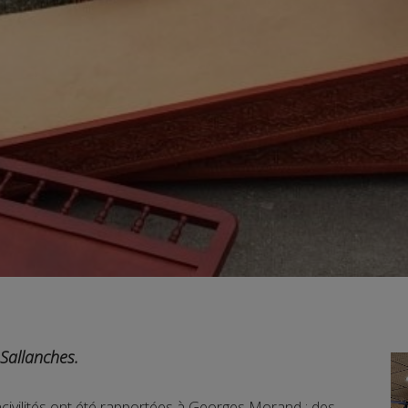
 Sallanches.
ncivilités ont été rapportées à Georges Morand : des