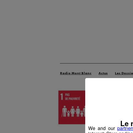
Radio Mont Blanc
Actus
Les Dossie
Le 
We and our
partner