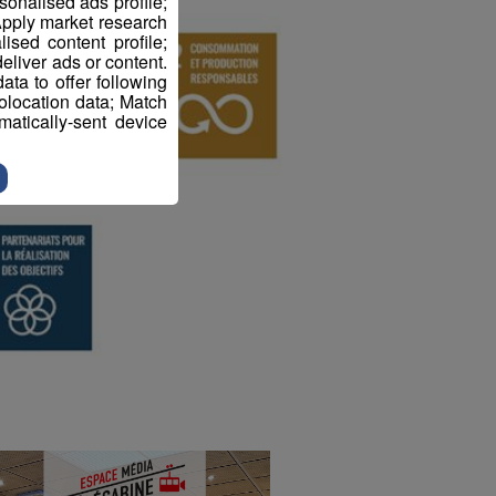
sonalised ads profile;
pply market research
sed content profile;
eliver ads or content.
ta to offer following
eolocation data; Match
atically-sent device