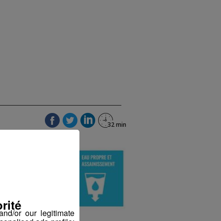
rité
nd/or our legitimate