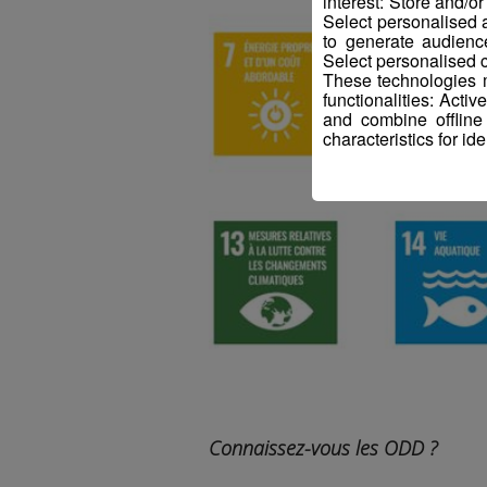
interest: Store and/o
Select personalised
to generate audienc
Select personalised c
These technologies m
functionalities: Acti
and combine offline
characteristics for ide
Connaissez-vous les ODD ?