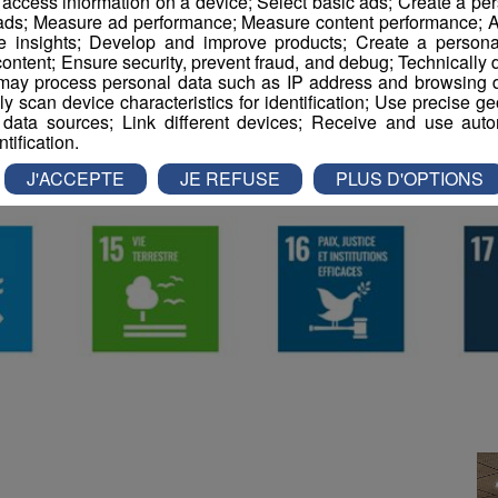
r access information on a device; Select basic ads; Create a per
 ads; Measure ad performance; Measure content performance; A
e insights; Develop and improve products; Create a personali
ontent; Ensure security, prevent fraud, and debug; Technically d
ay process personal data such as IP address and browsing da
vely scan device characteristics for identification; Use precise g
 data sources; Link different devices; Receive and use autom
ntification.
J'ACCEPTE
JE REFUSE
PLUS D'OPTIONS