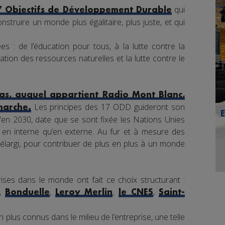
qui
7 Objectifs de Développement Durable
nstruire un monde plus égalitaire, plus juste, et qui
s : de l’éducation pour tous, à la lutte contre la
tion des ressources naturelles et la lutte contre le
s, auquel appartient Radio Mont Blanc,
Les principes des 17 ODD guideront son
marche.
en 2030, date que se sont fixée les Nations Unies
nt en interne qu’en externe. Au fur et à mesure des
élargi, pour contribuer de plus en plus à un monde
ises dans le monde ont fait ce choix structurant :
,
,
,
,
Bonduelle
Leroy Merlin
le CNES
Saint-
 plus connus dans le milieu de l’entreprise, une telle