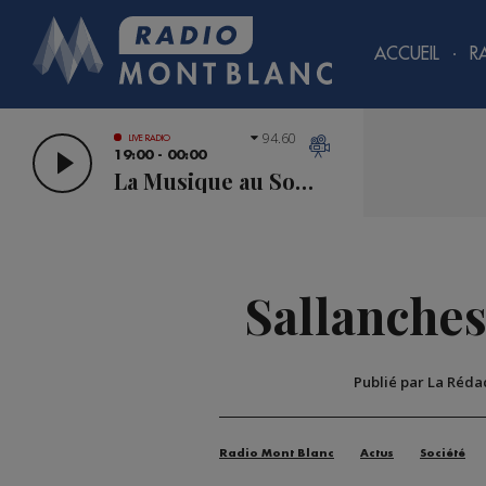
ACCUEIL
R
94.60
LIVE RADIO
19:00 - 00:00
La Musique au Sommet
Sallanches 
Publié par La Réda
Radio Mont Blanc
Actus
Société