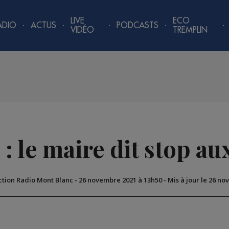
LIVE
ECO
ADIO
ACTUS
PODCASTS
VIDÉO
TREMPLIN
: le maire dit stop aux
ction Radio Mont Blanc
-
26 novembre 2021 à 13h50
-
Mis à jour le 26 n