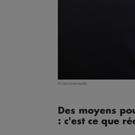
© Oeil émerveillé
Des moyens pour
: c'est ce que r