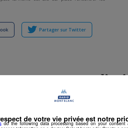
book
Partager sur Twitter
le programme audiovis
nesse et sa fierté indus
-
3 septembre 2025 à 16h20
-
Mis à jour le 3 septembre 2025 à 16h20
respect de votre vie privée est notre prio
s
do the following data processing based on your consent a