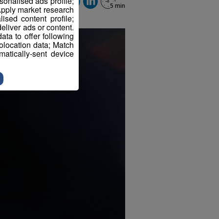
sonalised ads profile;
pply market research
sed content profile;
eliver ads or content.
ta to offer following
eolocation data; Match
atically-sent device