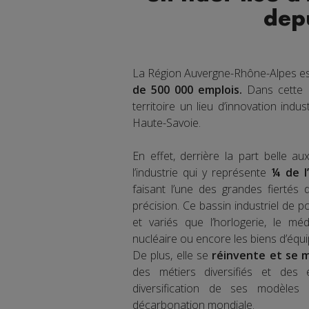
dep
La Région Auvergne-Rhône-Alpes es
de 500 000 emplois.
Dans cette R
territoire un lieu d’innovation indus
Haute-Savoie.
En effet, derrière la part belle a
l’industrie qui y représente
¼ de l
faisant l’une des grandes fiertés 
précision. Ce bassin industriel de p
et variés que l’horlogerie, le médic
nucléaire ou encore les biens d’équi
De plus, elle se
réinvente et se m
des métiers diversifiés et des é
diversification de ses modèles 
décarbonation mondiale.