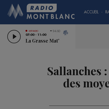
ACCUEIL
R
94.60
LIVE RADIO
07:00 - 11:00
La Grasse Mat'
Sallanches 
des moye