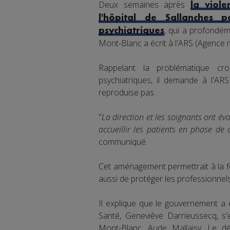
Deux semaines après
la viol
l'hôpital de Sallanches 
, qui a profondém
psychiatriques
Mont-Blanc a écrit à l'ARS (Agence r
Rappelant la problématique cr
psychiatriques, il demande à l'AR
reproduise pas.
"
La direction et les soignants ont é
accueillir les patients en phase de
communiqué.
Cet aménagement permettrait à la fo
aussi de protéger les professionnel
Il explique que le gouvernement a e
Santé, Geneviève Darrieussecq, s'
Mont-Blanc, Aude Mallaisy. Le dé