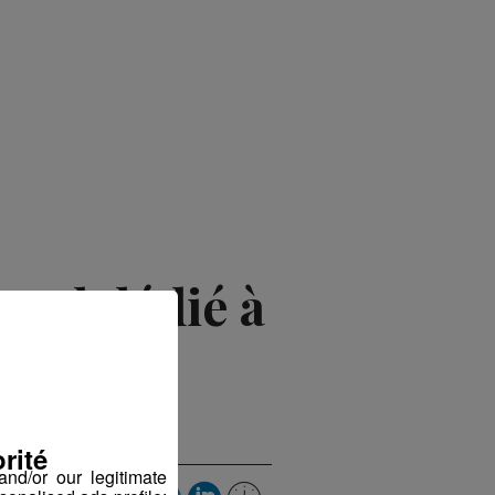
uel dédié à
trielle
rité
nd/or our legitimate