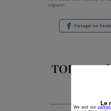
soignants.
Partager sur Face
TOP FAB : 
la jeu
Le 
We and our
partner