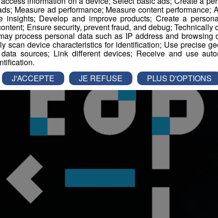
r access information on a device; Select basic ads; Create a per
 ads; Measure ad performance; Measure content performance; A
e insights; Develop and improve products; Create a personali
ontent; Ensure security, prevent fraud, and debug; Technically d
ay process personal data such as IP address and browsing da
vely scan device characteristics for identification; Use precise g
 data sources; Link different devices; Receive and use autom
ntification.
J'ACCEPTE
JE REFUSE
PLUS D'OPTIONS