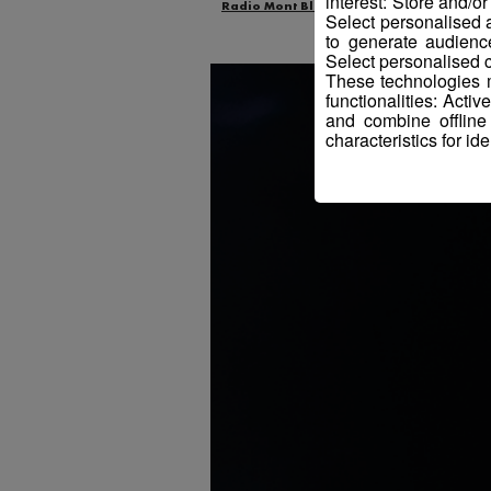
interest: Store and/o
Radio Mont Blanc
Actus
Industrie
Select personalised
to generate audienc
Select personalised c
These technologies m
functionalities: Acti
and combine offline
characteristics for ide