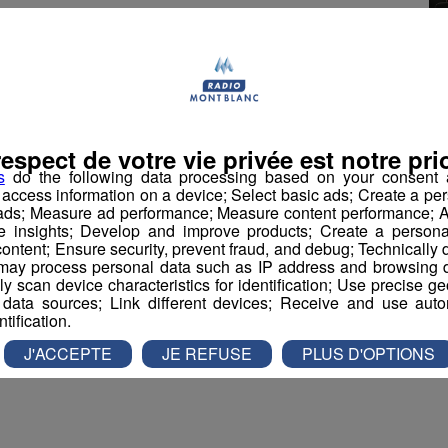
tière d’hygiène et de salubrité
rbain est dégradé et il y a des répercussions en
r les habitants.
ment Sanitaire Départemental interdit strictement de
respect de votre vie privée est notre prio
r la voie publique dans le but d’attirer des animaux
s
do the following data processing based on your consent a
 pigeons. Cette interdiction s’applique également
r access information on a device; Select basic ads; Create a per
 ads; Measure ad performance; Measure content performance; A
eut entraîner des nuisances pour le voisinage ou
e insights; Develop and improve products; Create a personali
ontent; Ensure security, prevent fraud, and debug; Technically d
ay process personal data such as IP address and browsing da
vely scan device characteristics for identification; Use precise g
 data sources; Link different devices; Receive and use autom
ntification.
book
Partager sur Twitter
J'ACCEPTE
JE REFUSE
PLUS D'OPTIONS