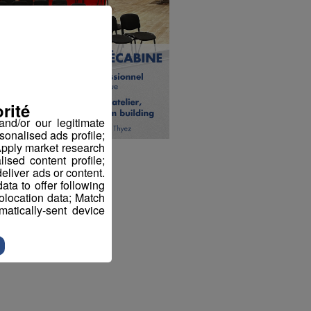
rité
nd/or our legitimate
sonalised ads profile;
pply market research
sed content profile;
eliver ads or content.
ta to offer following
eolocation data; Match
atically-sent device