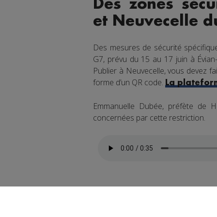
Des zones sécur
et Neuvecelle d
Des mesures de sécurité spécifiqu
G7, prévu du 15 au 17 juin à Évian-
Publier à Neuvecelle, vous devez fa
forme d’un QR code.
La platefor
Emmanuelle Dubée, préfète de Ha
concernées par cette restriction.
La préfecture recommande de s'occ