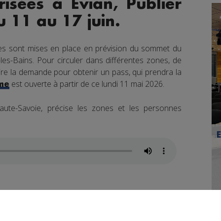
isées à Évian, Publier
u 11 au 17 juin.
es sont mises en place en prévision du sommet du
les-Bains. Pour circuler dans différentes zones, de
ire la demande pour obtenir un pass, qui prendra la
est ouverte à partir de ce lundi 11 mai 2026.
me
ute-Savoie, précise les zones et les personnes
uper des démarches avant le dimanche 7 juin.