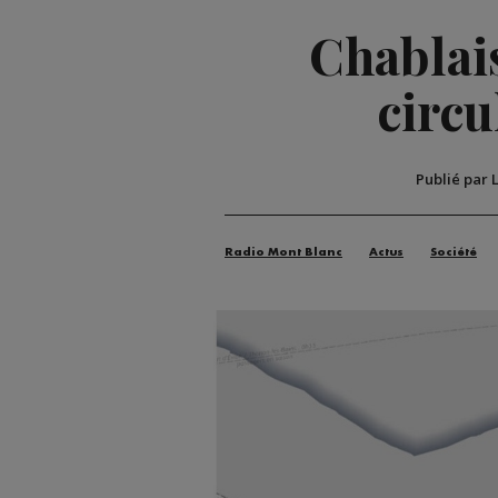
Chablais
circu
Publié par 
Radio Mont Blanc
Actus
Société