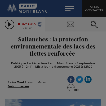
HOROSCOPE
CITIZEN MACHINERY
NOUS
CONTACTER
COMPAGNIE DU MONT-BLANC
LES CHRONIQUES DE L'EXPERT
GRAND MASSIF DOMAINES SKIABLES
LIVE RADIO
94.60
BORINI
Sallanches : la protection
BIGARD
environnementale des lacs des
Ilettes renforcée
Publié par La Rédaction Radio Mont Blanc
-
9 septembre
2025 à 12h11
-
Mis à jour le 9 septembre 2025 à 12h20
Radio Mont Blanc
Actus
Environnement