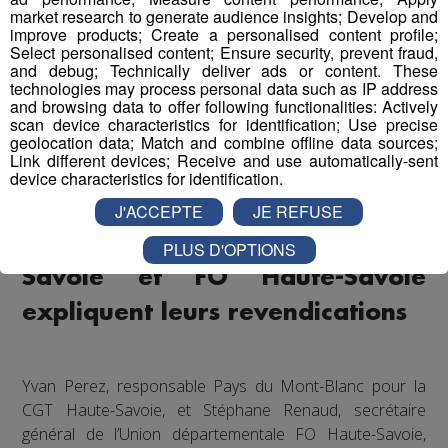
market research to generate audience insights; Develop and
improve products; Create a personalised content profile;
Select personalised content; Ensure security, prevent fraud,
and debug; Technically deliver ads or content. These
technologies may process personal data such as IP address
and browsing data to offer following functionalities: Actively
scan device characteristics for identification; Use precise
geolocation data; Match and combine offline data sources;
Link different devices; Receive and use automatically-sent
device characteristics for identification.
Mobilisations des 10 et 18
J'ACCEPTE
JE REFUSE
septembre : la CGT Haute-
PLUS D'OPTIONS
Savoie et FO Haute-Savoie
expliquent leurs revendications
Yvan Perez, responsable Pays du Mont-Blanc pour la
CGT Haute-Savoie, et Stéphane Renaud, secrétaire
général de l’Union départementale FO Haute-Savoie,