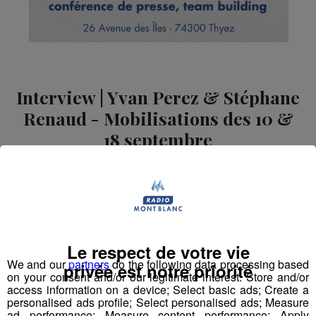
Interview | Yvan Perez & Stéphane
Renaud - Mobilisations des 10 &
18 septembre
Publié par La Rédaction Radio Mont Blanc
-
9 septembre
2025 à 14h26
Radio Mont Blanc
Actus
Animation
La Matinale des Super Lève-Tôt
Le respect de votre vie
We and our
partners
do the following data processing based
privée est notre priorité
on your consent and/or our legitimate interest: Store and/or
access information on a device; Select basic ads; Create a
personalised ads profile; Select personalised ads; Measure
ad performance; Measure content performance; Apply