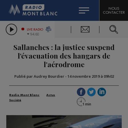
HOROSCOPE
CITIZEN MACHINERY
NOUS
CONTACTER
COMPAGNIE DU MONT-BLANC
LES CHRONIQUES DE L'EXPERT
GRAND MASSIF DOMAINES SKIABLES
LIVE RADIO
94.60
BORINI
Sallanches : la justice suspend
BIGARD
l'évacuation des hangars de
l'aérodrome
Publié par Audrey Bourdier
-
14 novembre 2019 à 09h02
Radio Mont Blanc
Actus
Société