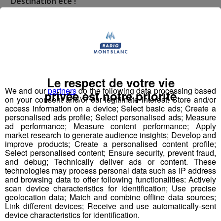
Déstination été !
Deux rendez-vous par jour, à 8h45 et 17h45 sur
Radio Mont Blanc !
Déstination été ! Une question...une destination !
Le respect de votre vie
Nous vous poserons une question, a vous de faire le
We and our
partners
do the following data processing based
privée est notre priorité
bon choix entre les 3 réponses pour repartir avec vos
on your consent and/or our legitimate interest: Store and/or
entrées pour un maximum d'activités dans la région !
access information on a device; Select basic ads; Create a
personalised ads profile; Select personalised ads; Measure
ad performance; Measure content performance; Apply
Inscription par téléphone toute la journée pour
market research to generate audience insights; Develop and
participer aux 2 tirages au sort par jour à 8h45 et 17h45.
improve products; Create a personalised content profile;
Select personalised content; Ensure security, prevent fraud,
Appelez le standard au 04 50 58 24 09
and debug; Technically deliver ads or content. These
technologies may process personal data such as IP address
Pour cette semaine on vous offre vos entrées pour vous
and browsing data to offer following functionalities: Actively
scan device characteristics for identification; Use precise
et la personne de votre choix pour
WALIBI RHONE
geolocation data; Match and combine offline data sources;
ALPES
!
Link different devices; Receive and use automatically-sent
device characteristics for identification.