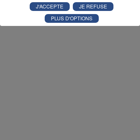
Nathan est allé tester pour vous
Verticalp Émosson,
J'ACCEPTE
JE REFUSE
dans la Vallée du Trient
:
PLUS D'OPTIONS