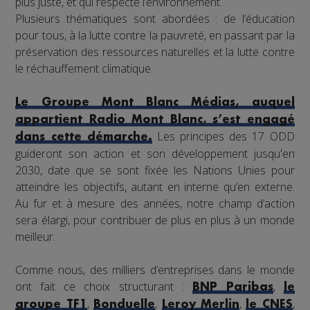
plus juste, et qui respecte l’environnement.
Plusieurs thématiques sont abordées : de l’éducation
pour tous, à la lutte contre la pauvreté, en passant par la
préservation des ressources naturelles et la lutte contre
le réchauffement climatique.
Le Groupe Mont Blanc Médias, auquel
appartient Radio Mont Blanc, s’est engagé
Les principes des 17 ODD
dans cette démarche.
guideront son action et son développement jusqu'en
2030, date que se sont fixée les Nations Unies pour
atteindre les objectifs, autant en interne qu’en externe.
Au fur et à mesure des années, notre champ d’action
sera élargi, pour contribuer de plus en plus à un monde
meilleur.
Comme nous, des milliers d’entreprises dans le monde
ont fait ce choix structurant :
,
BNP Paribas
le
,
,
,
,
groupe TF1
Bonduelle
Leroy Merlin
le CNES