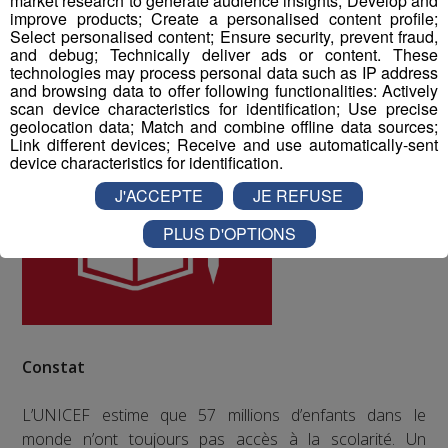
market research to generate audience insights; Develop and
improve products; Create a personalised content profile;
ODD numéro 4 : Education de qualité
Select personalised content; Ensure security, prevent fraud,
and debug; Technically deliver ads or content. These
technologies may process personal data such as IP address
and browsing data to offer following functionalities: Actively
scan device characteristics for identification; Use precise
geolocation data; Match and combine offline data sources;
Link different devices; Receive and use automatically-sent
device characteristics for identification.
J'ACCEPTE
JE REFUSE
PLUS D'OPTIONS
Constat
L’UNICEF estime que 57 millions d’enfants dans le
monde n’ont toujours pas accès à la scolarité. Un