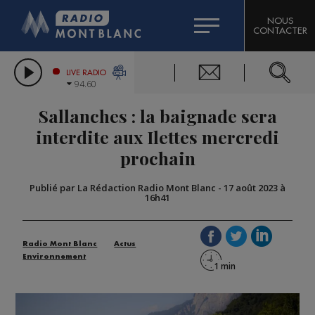
HOROSCOPE
CITIZEN MACHINERY
NOUS
CONTACTER
COMPAGNIE DU MONT-BLANC
LES CHRONIQUES DE L'EXPERT
GRAND MASSIF DOMAINES SKIABLES
LIVE RADIO
94.60
BORINI
Sallanches : la baignade sera
BIGARD
interdite aux Ilettes mercredi
prochain
Publié par La Rédaction Radio Mont Blanc
-
17 août 2023 à
16h41
Radio Mont Blanc
Actus
Environnement