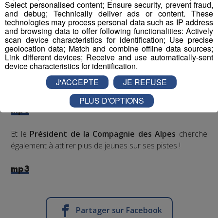
Select personalised content; Ensure security, prevent fraud,
and debug; Technically deliver ads or content. These
800 professionnels du secteur sont réunis depuis dimanche
technologies may process personal data such as IP address
soir en Congrès à Paris
and browsing data to offer following functionalities: Actively
scan device characteristics for identification; Use precise
geolocation data; Match and combine offline data sources;
Et parmi eux bien sur l’actuel
Président de la
Link different devices; Receive and use automatically-sent
Compagnie des Alpes Dominique Marcel
, qui a bien
device characteristics for identification.
l’intention de
fidéliser des clients
au-delà des
J'ACCEPTE
JE REFUSE
frontières
PLUS D'OPTIONS
mp3
Et le
Président de la Compagnie des Alpes
cherche
également à attirer plus de jeunes sur ses pistes !
mp3
Partager sur Facebook