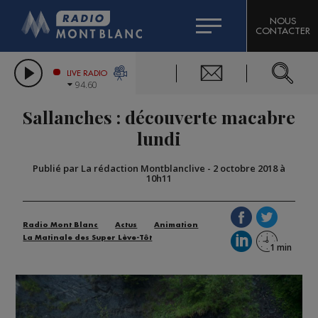
HOROSCOPE
CITIZEN MACHINERY
NOUS
CONTACTER
COMPAGNIE DU MONT-BLANC
LES CHRONIQUES DE L'EXPERT
GRAND MASSIF DOMAINES SKIABLES
LIVE RADIO
94.60
BORINI
Sallanches : découverte macabre
BIGARD
lundi
Publié par La rédaction Montblanclive
-
2 octobre 2018 à
10h11
Radio Mont Blanc
Actus
Animation
La Matinale des Super Lève-Tôt