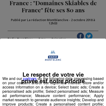
France : "Domaines Skiables de
France" fête ses 80 ans
Publié par La rédaction Montblanclive
-
2 octobre 2018 à
12h03
Radio Mont Blanc
Actus
Animation
La Matinale des Super Lève-Tôt
Le respect de votre vie
We and our
partners
do the following data processing based
privée est notre priorité
on your consent and/or our legitimate interest: Store and/or
access information on a device; Select basic ads; Create a
personalised ads profile; Select personalised ads; Measure
ad performance; Measure content performance; Apply
market research to generate audience insights; Develop and
improve products; Create a personalised content profile;