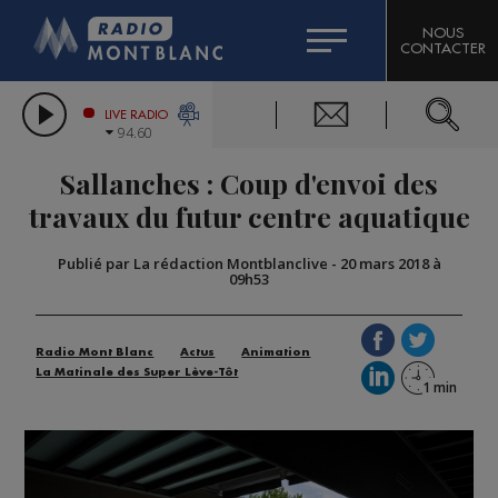
HOROSCOPE
CITIZEN MACHINERY
NOUS
CONTACTER
COMPAGNIE DU MONT-BLANC
LES CHRONIQUES DE L'EXPERT
GRAND MASSIF DOMAINES SKIABLES
LIVE RADIO
94.60
BORINI
Sallanches : Coup d'envoi des
BIGARD
travaux du futur centre aquatique
Publié par La rédaction Montblanclive
-
20 mars 2018 à
09h53
Radio Mont Blanc
Actus
Animation
La Matinale des Super Lève-Tôt