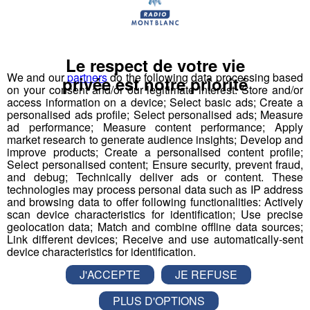
et a créé le
Bun J Ride
en 2009.
Bun J
Quoi ?
Le nom
Bun J Ride
est inspiré de la prononciation
Le respect de votre vie
anglaise du
saut à l'élastique
("bungee" ou "bungy")
We and our
partners
do the following data processing based
privée est notre priorité
auquel s'ajoute le "ride" du mouvement et de la liberté,
on your consent and/or our legitimate interest: Store and/or
access information on a device; Select basic ads; Create a
avec au milieu le "J" de Jeff, son inventeur.
personalised ads profile; Select personalised ads; Measure
ad performance; Measure content performance; Apply
Écoutez l'interview de son créateur ⬇
market research to generate audience insights; Develop and
improve products; Create a personalised content profile;
Select personalised content; Ensure security, prevent fraud,
mp3
and debug; Technically deliver ads or content. These
technologies may process personal data such as IP address
and browsing data to offer following functionalities: Actively
scan device characteristics for identification; Use precise
Vous l'avez compris, le
Bun J Ride
combine les
geolocation data; Match and combine offline data sources;
techniques du
saut de tremplin
, du
saut à l'élastique
Link different devices; Receive and use automatically-sent
device characteristics for identification.
et de la
tyrolienne
. Le sauteur est équipé à la taille d'un
harnais relié, de chaque côté, à deux
élastiques
J'ACCEPTE
JE REFUSE
mobiles
. Placé en haut du
tremplin
sur l'accessoire
PLUS D'OPTIONS
d'envol de son choix, le sauteur effectue une prise d'élan