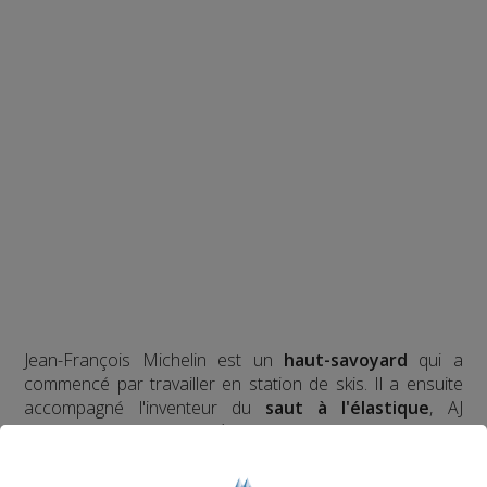
Jean-François Michelin est un
haut-savoyard
qui a
commencé par travailler en station de skis. Il a ensuite
accompagné l'inventeur du
saut à l'élastique
, AJ
Hackett, en Normandie, à Bali et en Nouvelle Zélande,
avec plus de
70 000 sauts
à son actif. Il a eu l'idée d'un
tremplin de saut à l'élastique
révolutionnaire en 2008