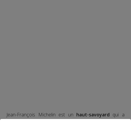
Jean-François Michelin est un
haut-savoyard
qui a
commencé par travailler en station de skis. Il a ensuite
accompagné l'inventeur du
saut à l'élastique
, AJ