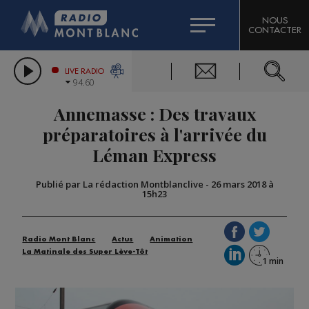
HOROSCOPE
CITIZEN MACHINERY
NOUS
CONTACTER
COMPAGNIE DU MONT-BLANC
LES CHRONIQUES DE L'EXPERT
GRAND MASSIF DOMAINES SKIABLES
LIVE RADIO
94.60
BORINI
Annemasse : Des travaux
BIGARD
préparatoires à l'arrivée du
Léman Express
Publié par La rédaction Montblanclive
-
26 mars 2018 à
15h23
Radio Mont Blanc
Actus
Animation
La Matinale des Super Lève-Tôt