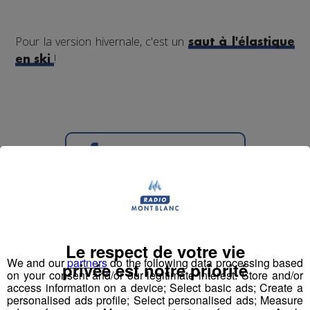
Pour la version hivernale, c'est un
saut à l'élastique
!
en ski
Partager sur Facebook
Partager sur Twitter
Le respect de votre vie
We and our
partners
do the following data processing based
privée est notre priorité
on your consent and/or our legitimate interest: Store and/or
Testé Approuvé | Jessica en Via
access information on a device; Select basic ads; Create a
personalised ads profile; Select personalised ads; Measure