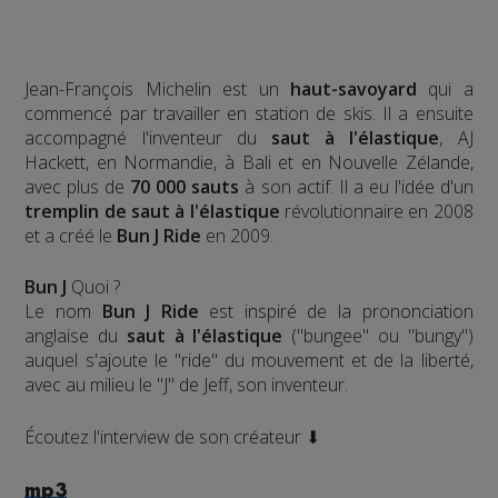
Jean-François Michelin est un
haut-savoyard
qui a
commencé par travailler en station de skis. Il a ensuite
accompagné l'inventeur du
saut à l'élastique
, AJ
Hackett, en Normandie, à Bali et en Nouvelle Zélande,
avec plus de
70 000 sauts
à son actif. Il a eu l'idée d'un
tremplin de saut à l'élastique
révolutionnaire en 2008
et a créé le
Bun J Ride
en 2009.
Bun J
Quoi ?
Le nom
Bun J Ride
est inspiré de la prononciation
anglaise du
saut à l'élastique
("bungee" ou "bungy")
auquel s'ajoute le "ride" du mouvement et de la liberté,
avec au milieu le "J" de Jeff, son inventeur.
Écoutez l'interview de son créateur ⬇
mp3