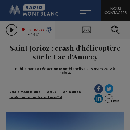
HOROSCOPE
CITIZEN MACHINERY
NOUS
CONTACTER
COMPAGNIE DU MONT-BLANC
LES CHRONIQUES DE L'EXPERT
GRAND MASSIF DOMAINES SKIABLES
LIVE RADIO
94.60
BORINI
Saint Jorioz : crash d'hélicoptère
BIGARD
sur le Lac d'Annecy
Publié par La rédaction Montblanclive
-
15 mars 2018 à
10h04
Radio Mont Blanc
Actus
Animation
La Matinale des Super Lève-Tôt