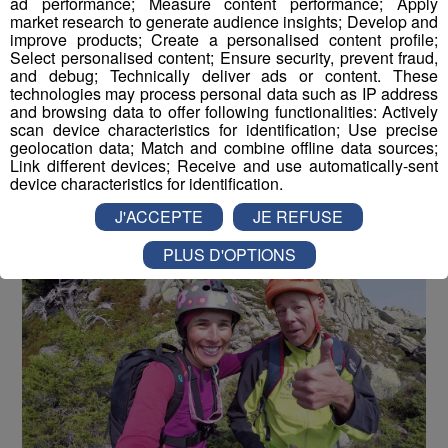
Ferrata à la Flégère !
ad performance; Measure content performance; Apply
market research to generate audience insights; Develop and
improve products; Create a personalised content profile;
Publié par La rédaction Montblanclive
-
29 juin 2018 à 09h30
Select personalised content; Ensure security, prevent fraud,
-
Mis à jour le 16 août 2018 à 13h01
and debug; Technically deliver ads or content. These
technologies may process personal data such as IP address
and browsing data to offer following functionalities: Actively
scan device characteristics for identification; Use precise
Le Magazine
Radio Mont Blanc
Animation
geolocation data; Match and combine offline data sources;
La Matinale des Super Lève-Tôt
Découverte
Link different devices; Receive and use automatically-sent
device characteristics for identification.
J'ACCEPTE
JE REFUSE
PLUS D'OPTIONS