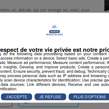
étéo en altitude, qui ont enneigé les voies, pour
arrête exceptionnellement à Bellevue.
qu'au Nid d'Aigle très prochainement, les équipes du
re aux visiteurs de profiter pleinement de cet
respect de votre vie privée est notre prio
s
do the following data processing based on your consent a
r access information on a device; Select basic ads; Create a per
 ads; Measure ad performance; Measure content performance; A
e insights; Develop and improve products; Create a personali
 €.
ontent; Ensure security, prevent fraud, and debug; Technically d
ay process personal data such as IP address and browsing da
vely scan device characteristics for identification; Use precise g
s.
 data sources; Link different devices; Receive and use autom
ntification.
J'ACCEPTE
JE REFUSE
PLUS D'OPTIONS
book
Partager sur Twitter