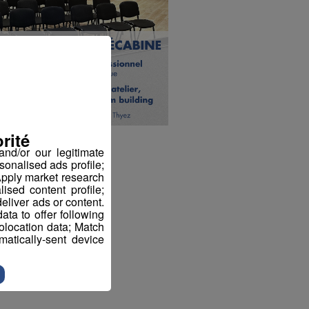
rité
nd/or our legitimate
sonalised ads profile;
pply market research
sed content profile;
eliver ads or content.
ta to offer following
eolocation data; Match
atically-sent device