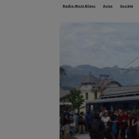
Radio Mont Blanc
Actus
Société