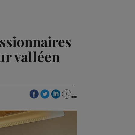
essionnaires
ur valléen