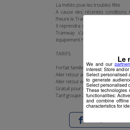
La météo joue les troubles fête.
A cause des récentes conditions m
l’heure le Tramway du Mont-Blanc s'
Il reprendra son trajet habituel jus
Tramway s'activant pour permett
équipement historique.
TARIFS
Le 
We and our
partner
Forfait famille : 121,50 €
interest: Store and/o
Select personalised
Aller retour adulte : 39,20 €
to generate audienc
Aller retour enfant (5-14 ans) : 33,30
Select personalised c
Gratuit pour les moins de 5 ans.
These technologies m
functionalities: Acti
Tarif groupe à partir de 20 personne
and combine offline
characteristics for ide
Partager sur Face