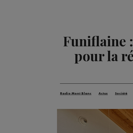
Funiflaine 
pour la r
Radio Mont Blanc
Actus
Société