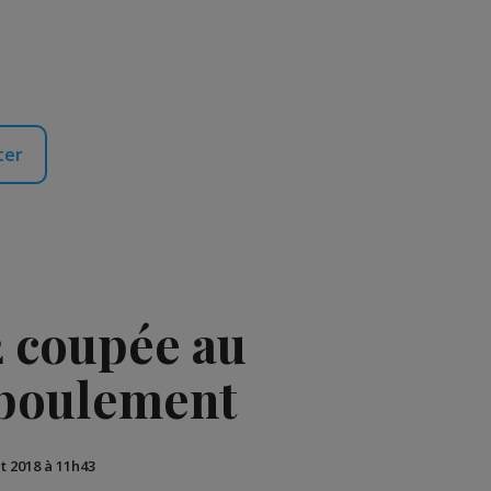
ter
2 coupée au
éboulement
ût 2018 à 11h43