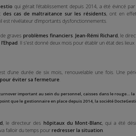
estio
qui gérait l’établissement depuis 2014, a été évincé par 
nt
des cas de maltraitance sur les résidents
, ont en eff
, il est révélateur d’importants dysfonctionnements.
à de graves
problèmes financiers
.
Jean-Rémi Richard
, le dir
 l’Ehpad
. Il s'est donné deux mois pour établir un état des lieux
t d’une durée de six mois, renouvelable une fois. Une péri
d pour éviter sa fermeture
.
turnover important au sein du personnel, caisses dans le rouge… la s
 point que le gestionnaire en place depuis 2014, la société
DocteGest
rd
, le directeur des
hôpitaux du Mont-Blanc
, qui a été dés
l va falloir du temps pour
redresser la situation
.