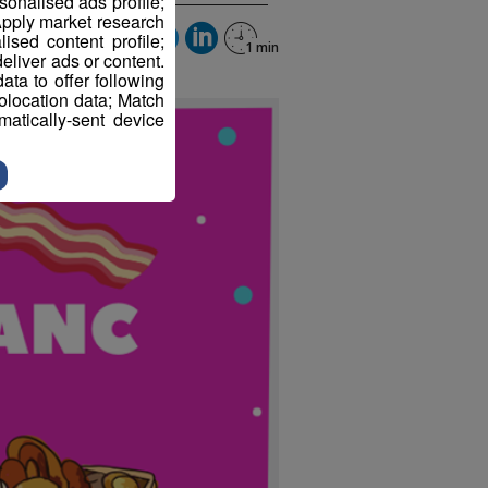
sonalised ads profile;
pply market research
sed content profile;
eliver ads or content.
ta to offer following
eolocation data; Match
atically-sent device