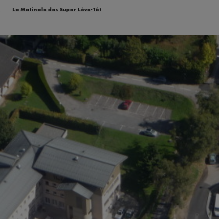
n
La Matinale des Super Lève-Tôt