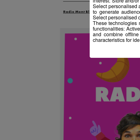
interest: Store and/o
Select personalised
to generate audienc
Radio Mont Blanc
Animation
La M
Select personalised c
These technologies m
functionalities: Acti
and combine offline
characteristics for ide