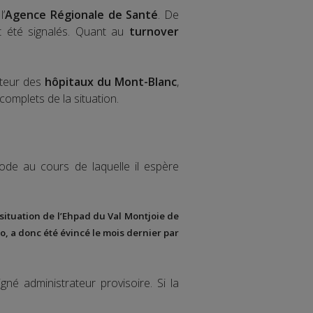
l’
Agence Régionale de Santé
. De
et été signalés. Quant au
turnover
ecteur des
hôpitaux du Mont-Blanc
,
 complets de la situation.
ode au cours de laquelle il espère
ituation de l’
Ehpad du Val Montjoie de
io
, a donc été évincé le mois dernier par
igné administrateur provisoire. Si la