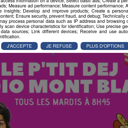
r access information on a device; Select basic ads; Create a per
 ads; Measure ad performance; Measure content performance; A
e insights; Develop and improve products; Create a personali
atinale des Super Lève-Tôt
ontent; Ensure security, prevent fraud, and debug; Technically d
ay process personal data such as IP address and browsing da
vely scan device characteristics for identification; Use precise g
 data sources; Link different devices; Receive and use autom
ntification.
J'ACCEPTE
JE REFUSE
PLUS D'OPTIONS