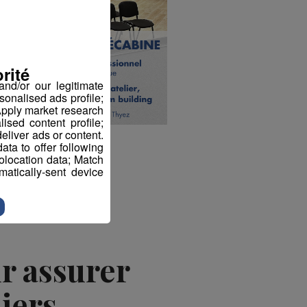
rité
nd/or our legitimate
sonalised ads profile;
pply market research
sed content profile;
eliver ads or content.
ta to offer following
eolocation data; Match
atically-sent device
ur assurer
iers