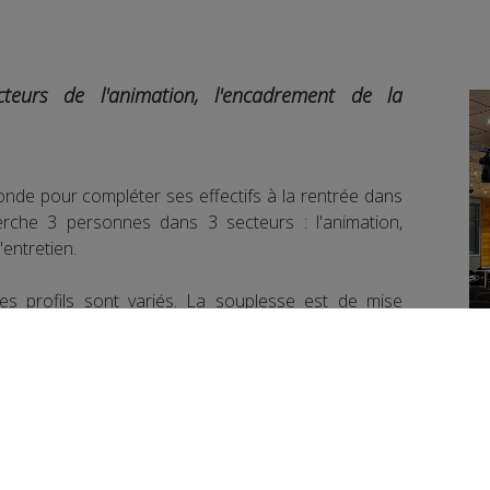
cteurs de l'animation, l'encadrement de la
nde pour compléter ses effectifs à la rentrée dans
herche 3 personnes dans 3 secteurs : l'animation,
'entretien.
 les profils sont variés. La souplesse est de mise
e contrat s'étendra sur toute l'année scolaire.
contacter la mairie de Chamonix.
book
Partager sur Twitter