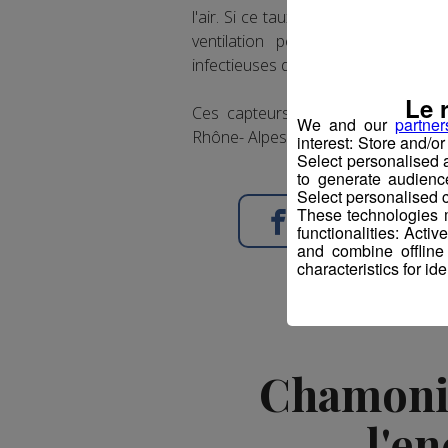
l'air. Si ce taux est jugé trop élevé
ventilation peut alors être encl
infectieuses diffusées dans l'air et a
Le 
Ces capteurs seront également pr
We and our
partner
Rhône- Alpes à la rentrée.
interest: Store and/o
Select personalised
to generate audienc
Select personalised c
These technologies m
Partager sur Face
functionalities: Acti
and combine offline
characteristics for ide
Chamonix 
l'e