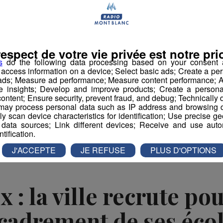
, le capteur envoie un signal lumineux pour alerter. La
enchée pour permettre de limiter les particules
insi éviter la propagation du covid.
respect de votre vie privée est notre prio
ésents dans 3000 lycées de la région Auvergne-
s
do the following data processing based on your consent a
r access information on a device; Select basic ads; Create a per
 ads; Measure ad performance; Measure content performance; A
e insights; Develop and improve products; Create a personali
ontent; Ensure security, prevent fraud, and debug; Technically d
ay process personal data such as IP address and browsing da
book
Partager sur Twitter
vely scan device characteristics for identification; Use precise g
 data sources; Link different devices; Receive and use autom
ntification.
J'ACCEPTE
JE REFUSE
PLUS D'OPTIONS
: la ville recrute po
ncadrement de ses écol