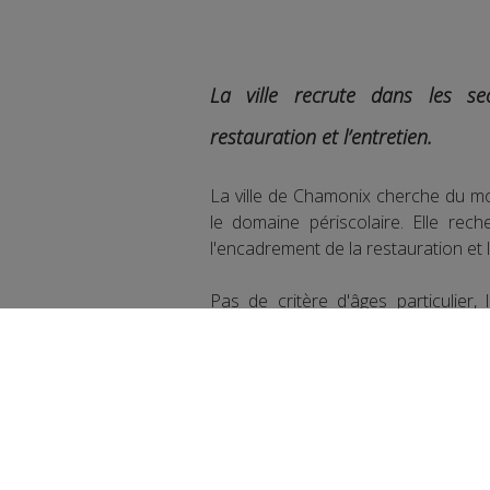
La ville recrute dans les se
restauration et l’entretien.
La ville de Chamonix cherche du mo
le domaine périscolaire. Elle rec
l'encadrement de la restauration et l
Pas de critère d'âges particulier,
concernant les horaires de travail. L
Pour plus d'informations, pensez à 
Partager sur Face