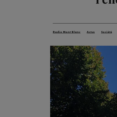
Radio Mont Blanc
Actus
Société