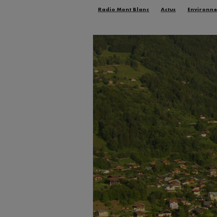
Radio Mont Blanc
Actus
Environn