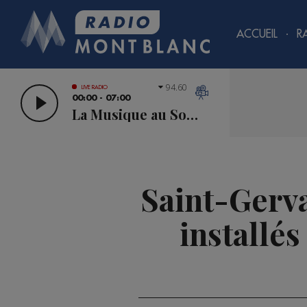
ACCUEIL
R
94.60
LIVE RADIO
00:00 - 07:00
La Musique au Sommet
Saint-Gerva
installé