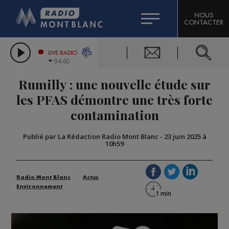
HOROSCOPE
CITIZEN MACHINERY
NOUS
CONTACTER
COMPAGNIE DU MONT-BLANC
LES CHRONIQUES DE L'EXPERT
GRAND MASSIF DOMAINES SKIABLES
LIVE RADIO
94.60
BORINI
Rumilly : une nouvelle étude sur
BIGARD
les PFAS démontre une très forte
contamination
Publié par La Rédaction Radio Mont Blanc
-
23 juin 2025 à
10h59
Radio Mont Blanc
Actus
Environnement