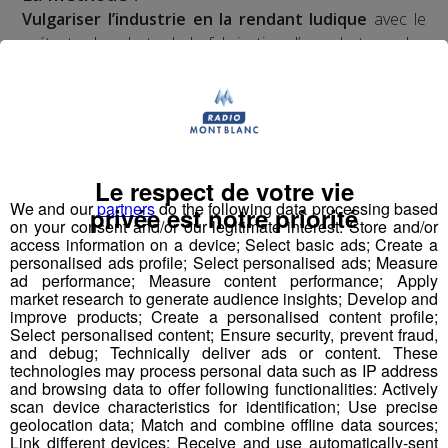
Vulgariser l’industrie en la rendant ludique
avec le
prétexte du robot : de la fabrication d’un robot par des
collégiens et lycéens sur plusieurs mois à leur
participation à une compétition apprenante de robots le
"First Tech Challenge" en points d’orgue, avec leur robot
fabriqué.
Le respect de votre vie
Les jeunes des établissements scolaires doivent
We and our
partners
do the following data processing based
fabriquer un robot à partir d'un kit de pièces détachées
privée est notre priorité
on your consent and/or our legitimate interest: Store and/or
fourni par l'association organisatrice la compétition
access information on a device; Select basic ads; Create a
"Robotique First France". Dans le cadre de TOP FAB, le
personalised ads profile; Select personalised ads; Measure
ad performance; Measure content performance; Apply
Groupe Mont Blanc Médias fait appel à
4
market research to generate audience insights; Develop and
établissements scolaires volontaires
participant au
improve products; Create a personalised content profile;
challenge en les associant à
4 entreprises
Select personalised content; Ensure security, prevent fraud,
and debug; Technically deliver ads or content. These
industrielles
d’envergure sur le territoire pour former
technologies may process personal data such as IP address
des binômes.
and browsing data to offer following functionalities: Actively
Pour mener à bien leur projet et tenter de
scan device characteristics for identification; Use precise
geolocation data; Match and combine offline data sources;
remporter
la compétition nationale à Lyon le 22 mars,
Link different devices; Receive and use automatically-sent