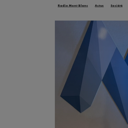
Radio Mont Blanc
Actus
Société