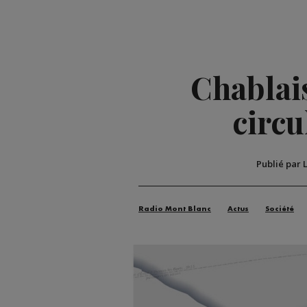
Chablais
circu
Publié par 
Radio Mont Blanc
Actus
Société