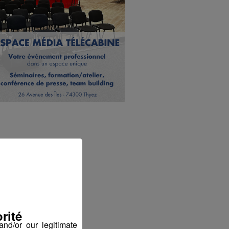
rité
nd/or our legitimate