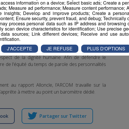
ins et plus que jamais de défendre la force et les
r access information on a device; Select basic ads; Create a per
 ads; Measure ad performance; Measure content performance; A
e insights; Develop and improve products; Create a personali
ontent; Ensure security, prevent fraud, and debug; Technically d
ay process personal data such as IP address and browsing da
vely scan device characteristics for identification; Use precise g
 data sources; Link different devices; Receive and use autom
ntification.
J'ACCEPTE
JE REFUSE
PLUS D'OPTIONS
ndarme de l’audiovisuel » l’ARCOM veille à la
espect de la dignité humaine. Afin de défendre le
ure de l'équité du temps de parole des personnalités
ent au rapport Alloncle, l’ARCOM travaille sur la
t s’apprête à mettre au point un baromètre dédié.
book
Partager sur Twitter