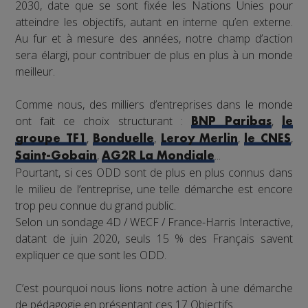
2030, date que se sont fixée les Nations Unies pour
atteindre les objectifs, autant en interne qu’en externe.
Au fur et à mesure des années, notre champ d’action
sera élargi, pour contribuer de plus en plus à un monde
meilleur.
Comme nous, des milliers d’entreprises dans le monde
ont fait ce choix structurant :
,
BNP Paribas
le
,
,
,
,
groupe TF1
Bonduelle
Leroy Merlin
le CNES
,
...
Saint-Gobain
AG2R La Mondiale
Pourtant, si ces ODD sont de plus en plus connus dans
le milieu de l’entreprise, une telle démarche est encore
trop peu connue du grand public.
Selon un sondage 4D / WECF / France-Harris Interactive,
datant de juin 2020, seuls 15 % des Français savent
expliquer ce que sont les ODD.
C’est pourquoi nous lions notre action à une démarche
de pédagogie en présentant ces 17 Objectifs.