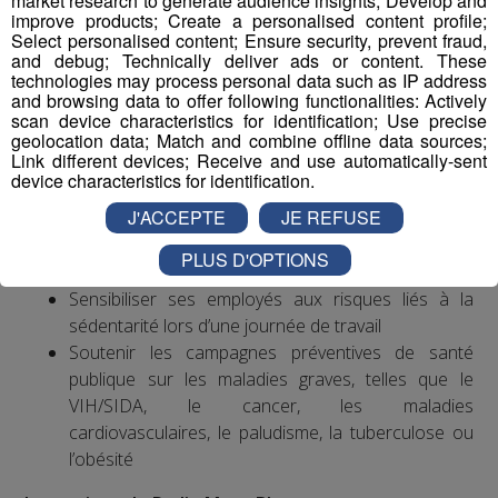
market research to generate audience insights; Develop and
musculo-squelettiques sont la première cause de
improve products; Create a personalised content profile;
Select personalised content; Ensure security, prevent fraud,
maladies professionnelles, notamment au niveau du
and debug; Technically deliver ads or content. These
poignet et de la main.
technologies may process personal data such as IP address
and browsing data to offer following functionalities: Actively
scan device characteristics for identification; Use precise
Exemples d’actions à entreprendre
geolocation data; Match and combine offline data sources;
Link different devices; Receive and use automatically-sent
Mettre en place une politique ambitieuse de santé,
device characteristics for identification.
sécurité et bien-être au travail visant notamment à
J'ACCEPTE
JE REFUSE
réduire les accidents du travail et les situations à
risques ainsi que les troubles musculo-
PLUS D'OPTIONS
squelettiques et les risques psycho-sociaux
Sensibiliser ses employés aux risques liés à la
sédentarité lors d’une journée de travail
Soutenir les campagnes préventives de santé
publique sur les maladies graves, telles que le
VIH/SIDA, le cancer, les maladies
cardiovasculaires, le paludisme, la tuberculose ou
l’obésité