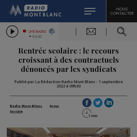
HOROSCOPE
CITIZEN MACHINERY
NOUS
CONTACTER
COMPAGNIE DU MONT-BLANC
LES CHRONIQUES DE L'EXPERT
GRAND MASSIF DOMAINES SKIABLES
LIVE RADIO
94.60
BORINI
Rentrée scolaire : le recours
BIGARD
croissant à des contractuels
dénoncés par les syndicats
Publié par La Rédaction Radio Mont Blanc
-
1 septembre
2022 à 09h30
Radio Mont Blanc
Actus
Société