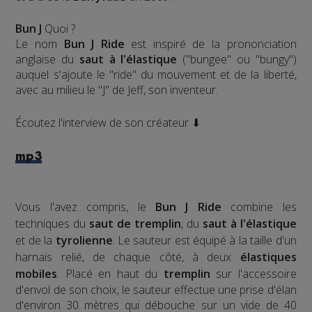
Bun J
Quoi ?
Le nom
Bun J Ride
est inspiré de la prononciation
anglaise du
saut à l'élastique
("bungee" ou "bungy")
auquel s'ajoute le "ride" du mouvement et de la liberté,
avec au milieu le "J" de Jeff, son inventeur.
Écoutez l'interview de son créateur ⬇
mp3
Vous l'avez compris, le
Bun J Ride
combine les
techniques du
saut de tremplin
, du
saut à l'élastique
et de la
tyrolienne
. Le sauteur est équipé à la taille d'un
harnais relié, de chaque côté, à deux
élastiques
mobiles
. Placé en haut du
tremplin
sur l'accessoire
d'envol de son choix, le sauteur effectue une prise d'élan
d'environ 30 mètres qui débouche sur un vide de 40