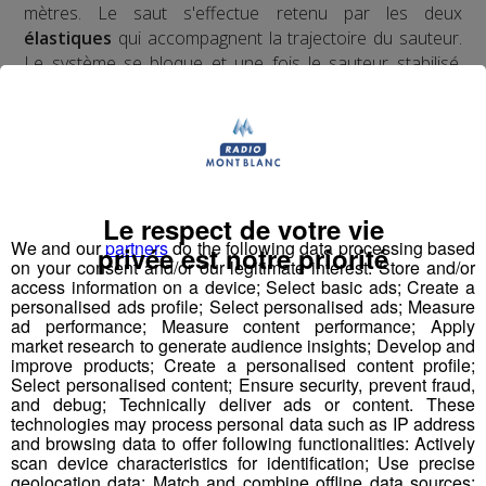
mètres. Le saut s'effectue retenu par les deux
élastiques
qui accompagnent la trajectoire du sauteur.
Le système se bloque et une fois le sauteur stabilisé,
nous le redescendons en
tyrolienne
jusqu'au sol.
​Deux ans d'études, de tests, d'homologations,
d'agréments, de vérifications ont été nécessaires pour
obtenir l'autorisation d'ouverture au public du premier
tremplin de saut à l'élastique
au monde.
Le respect de votre vie
We and our
partners
do the following data processing based
privée est notre priorité
on your consent and/or our legitimate interest: Store and/or
access information on a device; Select basic ads; Create a
personalised ads profile; Select personalised ads; Measure
Pour la version hivernale, c'est un
saut à l'élastique
ad performance; Measure content performance; Apply
!
market research to generate audience insights; Develop and
en ski
improve products; Create a personalised content profile;
Select personalised content; Ensure security, prevent fraud,
and debug; Technically deliver ads or content. These
technologies may process personal data such as IP address
and browsing data to offer following functionalities: Actively
scan device characteristics for identification; Use precise
geolocation data; Match and combine offline data sources;