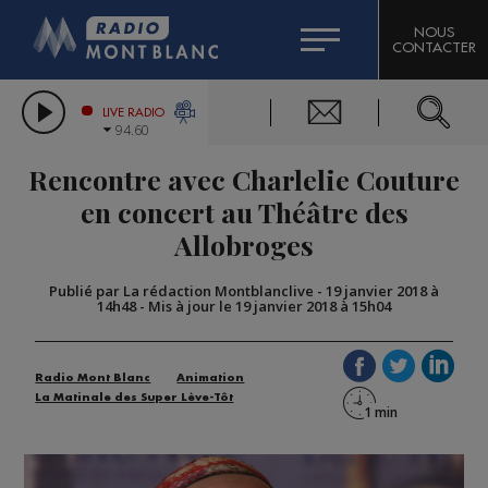
HOROSCOPE
CITIZEN MACHINERY
NOUS
CONTACTER
COMPAGNIE DU MONT-BLANC
LES CHRONIQUES DE L'EXPERT
GRAND MASSIF DOMAINES SKIABLES
LIVE RADIO
94.60
BORINI
Rencontre avec Charlelie Couture
BIGARD
en concert au Théâtre des
Allobroges
Publié par La rédaction Montblanclive
-
19 janvier 2018 à
14h48
-
Mis à jour le 19 janvier 2018 à 15h04
Radio Mont Blanc
Animation
La Matinale des Super Lève-Tôt