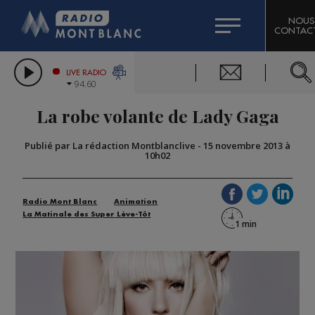
HOROSCOPE
CITIZEN MACHINERY
NOUS
CONTAC
COMPAGNIE DU MONT-BLANC
LES CHRONIQUES DE L'EXPERT
GRAND MASSIF DOMAINES SKIABLES
LIVE RADIO
94.60
BORINI
La robe volante de Lady Gaga
BIGARD
Publié par La rédaction Montblanclive
-
15 novembre 2013 à
10h02
Radio Mont Blanc
Animation
La Matinale des Super Lève-Tôt