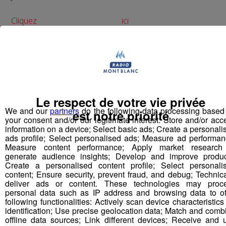
Cliquez ici
http://www.youtube.com/user/romainbruneau
Le respect de votre vie privée
We and our
partners
do the following data processing based
est notre priorité
your consent and/or our legitimate interest: Store and/or acc
information on a device; Select basic ads; Create a personali
ads profile; Select personalised ads; Measure ad performan
Measure content performance; Apply market research
Partager sur Facebook
generate audience insights; Develop and improve produc
Create a personalised content profile; Select personali
content; Ensure security, prevent fraud, and debug; Technica
deliver ads or content. These technologies may proc
personal data such as IP address and browsing data to of
Partager sur Twitter
following functionalities: Actively scan device characteristics 
identification; Use precise geolocation data; Match and comb
offline data sources; Link different devices; Receive and 