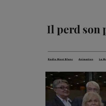
Il perd son
Radio Mont Blanc
Animation
La M