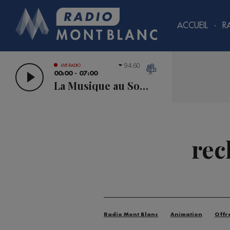
ACCUEIL
R
94.60
LIVE RADIO
00:00 - 07:00
La Musique au Sommet
rec
Radio Mont Blanc
Animation
Offr