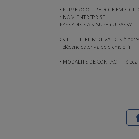
• NUMERO OFFRE POLE EMPLOI :
• NOM ENTREPRISE :
PASSYDIS S.A.S. SUPER U PASSY
CV ET LETTRE MOTIVATION à adres
Télécandidater via pole-emploi.fr
• MODALITE DE CONTACT : Télécan