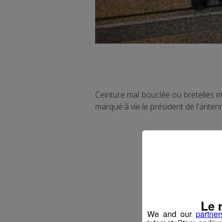
Ceinture mal bouclée ou bretelles 
marqué à vie le président de l'ante
Le 
We and our
partner