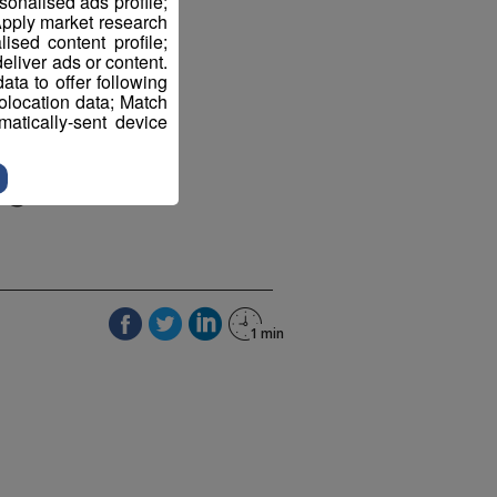
sonalised ads profile;
pply market research
sed content profile;
eliver ads or content.
ta to offer following
eolocation data; Match
atically-sent device
se