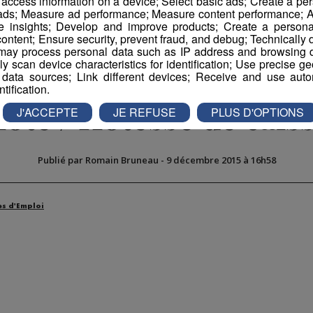
r access information on a device; Select basic ads; Create a per
 ads; Measure ad performance; Measure content performance; A
e insights; Develop and improve products; Create a personali
ontent; Ensure security, prevent fraud, and debug; Technically d
ay process personal data such as IP address and browsing da
vely scan device characteristics for identification; Use precise g
 data sources; Link different devices; Receive and use autom
ntification.
ôte / Hôtesse de cais
J'ACCEPTE
JE REFUSE
PLUS D'OPTIONS
Publié par Romain Bruneau
-
9 décembre 2015 à 16h58
es d'Emploi