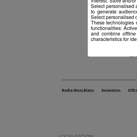
interest: Store and/o
Select personalised
to generate audienc
Select personalised c
These technologies m
functionalities: Acti
and combine offline
characteristics for ide
H
Radio Mont Blanc
Animation
Offr
LOCALISATION :