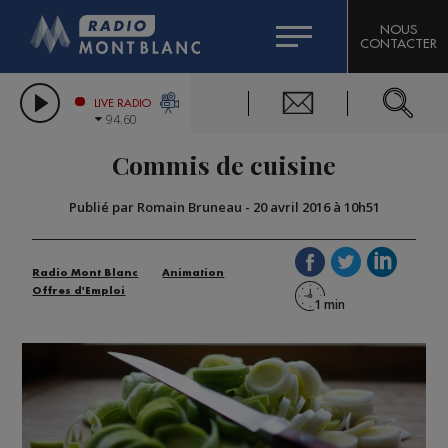
HOROSCOPE
CITIZEN MACHINERY
NOUS
CONTACTER
COMPAGNIE DU MONT-BLANC
LES CHRONIQUES DE L'EXPERT
GRAND MASSIF DOMAINES SKIABLES
LIVE RADIO
94.60
BORINI
Commis de cuisine
BIGARD
Publié par Romain Bruneau
-
20 avril 2016 à 10h51
Radio Mont Blanc
Animation
Offres d'Emploi