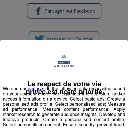
Partager sur Facebook
Partager sur Twitter
Préparateur / Préparatrice de
commandes
Le respect de votre vie
We and our
partners
do the following data processing based
Publié par Romain Bruneau
-
20 avril 2016 à 10h56
privée est notre priorité
on your consent and/or our legitimate interest: Store and/or
access information on a device; Select basic ads; Create a
personalised ads profile; Select personalised ads; Measure
ad performance; Measure content performance; Apply
Radio Mont Blanc
Animation
market research to generate audience insights; Develop and
Offres d'Emploi
improve products; Create a personalised content profile;
Select personalised content; Ensure security, prevent fraud,